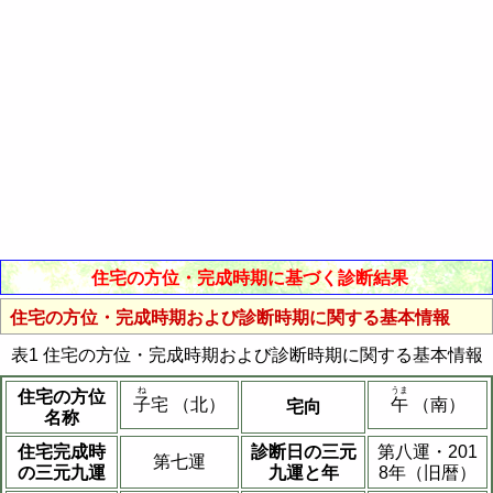
住宅の方位・完成時期に基づく診断結果
住宅の方位・完成時期および診断時期に関する基本情報
表1 住宅の方位・完成時期および診断時期に関する基本情報
ね
うま
住宅の方位
子
宅 （北）
午
（南）
宅向
名称
住宅完成時
診断日の三元
第八運・201
第七運
の三元九運
九運と年
8年（旧暦）