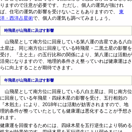
りますので注意が必要です。 ただし、個人の運気が強けれ
ば、住宅の運気の影響を受けないこともありますので、
東
洋・西洋占星術
で、個人の運気も調べてみましょう。
時飛星が山飛星に及ぼす影響
山飛星として南方位に回座している第八運の吉星である八白
土星は、同じ南方位に回座している時飛星・二黒土星の影響を
受け、『土と土』の五行比和の関係により、第八運には活動が
活発になりますので、地理的条件さえ整っていれば健康運はさ
らに向上することが期待できます。
年飛星が山飛星に及ぼす影響
山飛星として南方位に回座している八白土星は、同じ南方位
に回座している年飛星・四緑木星の影響を受け、五行相剋の
『木剋土』により、2018年には活動が妨害されますので、地
理的条件が整っていたとしても健康運は悪化することが予想さ
れます。
健康運を回復するためには、四緑木星を五行逆生により弱める
処方が効果的です。四緑木星を五行逆生により弱めるには、