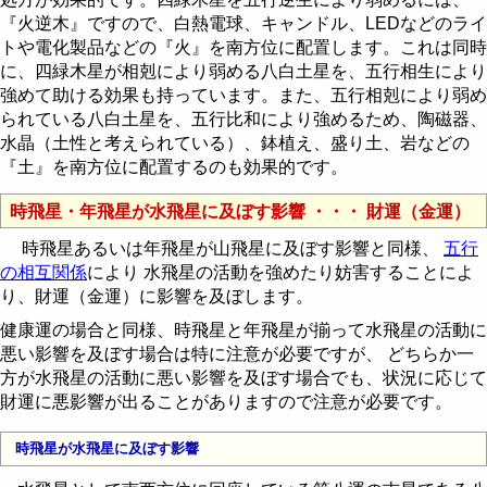
『火逆木』ですので、白熱電球、キャンドル、LEDなどのライ
トや電化製品などの『火』を南方位に配置します。これは同時
に、四緑木星が相剋により弱める八白土星を、五行相生により
強めて助ける効果も持っています。また、五行相剋により弱め
られている八白土星を、五行比和により強めるため、陶磁器、
水晶（土性と考えられている）、鉢植え、盛り土、岩などの
『土』を南方位に配置するのも効果的です。
時飛星・年飛星が水飛星に及ぼす影響 ・・・ 財運（金運）
時飛星あるいは年飛星が山飛星に及ぼす影響と同様、
五行
の相互関係
により 水飛星の活動を強めたり妨害することによ
り、財運（金運）に影響を及ぼします。
健康運の場合と同様、時飛星と年飛星が揃って水飛星の活動に
悪い影響を及ぼす場合は特に注意が必要ですが、 どちらか一
方が水飛星の活動に悪い影響を及ぼす場合でも、状況に応じて
財運に悪影響が出ることがありますので注意が必要です。
時飛星が水飛星に及ぼす影響