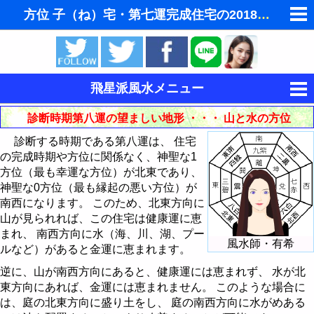
方位 子（ね）宅・第七運完成住宅の2018年（第八
ゆめの夢占い
人気の夢占い
飛星派風水メニュー
東洋・西洋占星術
風水とは
診断時期第八運の望ましい地形 ・・・ 山と水の方位
ホラリー占星術
診断する時期である第八運は、 住宅
風水と家相
の完成時期や方位に関係なく、神聖な1
手相占いで未来診断
方位（最も幸運な方位）が北東であり、
飛星派風水入門
神聖な0方位（最も縁起の悪い方位）が
タロットカードで無料占い
南西になります。 このため、北東方向に
飛星派風水応用
インテリア・家具・財布を鑑定 - 巒頭風水
山が見られれば、この住宅は健康運に恵
命名の姓名判断
まれ、 南西方向に水（海、川、湖、プー
風水と色 - ラッキーカラー
住宅の宅向・座山の決め方
理想的な住宅の立地条件
風水師・有希
ルなど）があると金運に恵まれます。
男と女の心理学と心理テスト
風水都市
住宅の中心の求め方
風水では玄関を重視
風水による2008年の色
逆に、山が南西方向にあると、健康運には恵まれず、 水が北
東方向にあれば、金運には恵まれません。 このような場合に
易学から陰陽説 - 八卦とは
宅向・座山の方位を読む
玄関の風水インテリア
風水による2009年の色
風水都市 - 京都
は、庭の北東方向に盛り土をし、 庭の南西方向に水がめある