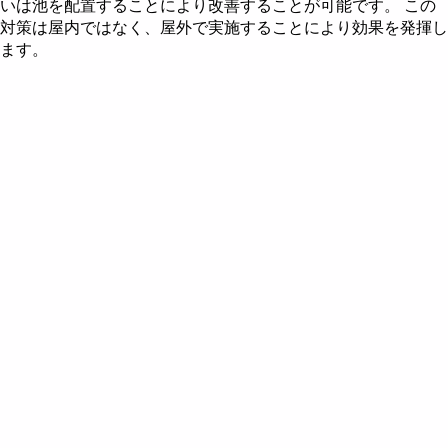
いは池を配置することにより改善することが可能です。 この
五行説とは
住宅の飛星図を作成する
風水財布で金運アップ
風水による2010年の色
風水都市 - 東京
対策は屋内ではなく、屋外で実施することにより効果を発揮し
ます。
九星とは
住宅の飛星図を読む
風水による2011年の色
風水都市 - 名古屋
飛星の回座 - 後天定位盤
風水による2012年の色
三元九運説 - 時飛星
風水による2013年の色
山飛星の飛星図
風水による2014年の色
水飛星の飛星図
風水による2015年の色
第六運における山飛星
年飛星の飛星図
風水による2016年の色
第七運における山飛星
第六運における水飛星
風水方位盤
風水による2017年の色
第八運における山飛星
第七運における水飛星
第八運における水飛星