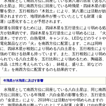
水飛星として南西方位に回座している第八運の吉星である八
白土星は、同じ南西方位に回座している時飛星・四緑木星の影
響を受け、五行相剋の『木剋土』により、第八運には活動が妨
害されますので、地理的条件が整っていたとしても財運（金
運）は悪化することが予想されます。
財運を回復するためには、四緑木星を五行逆生により弱める処
方が効果的です。四緑木星を五行逆生により弱めるには、『火
逆木』ですので、白熱電球、キャンドル、LEDなどのライトや
電化製品などの『火』を南西方位に配置します。これは同時
に、四緑木星が相剋により弱める八白土星を、五行相生により
強めて助ける効果も持っています。また、五行相剋により弱め
られている八白土星を、五行比和により強めるため、陶磁器、
水晶（土性と考えられている）、鉢植え、盛り土、岩などの
『土』を南西方位に配置するのも効果的です。
年飛星が水飛星に及ぼす影響
水飛星として南西方位に回座している八白土星は、同じ南西
方位に回座している年飛星・六白金星の影響を受け、五行逆生
の『金逆土』により、2018年には活動がやや弱められますの
で、地理的条件が整っていたとしても財運（金運）はやや悪化