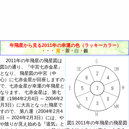
住宅の中心の求め方
宅向・座山の方位を読む
住宅の飛星図を作成する
住宅の飛星図を読む
年飛星から見る2011年の幸運の色（ラッキーカラー）
・・・
黄
・
茶
・
白
・
銀
2011年の年飛星の飛星図は
図1の通り、『中宮七赤金星』
となり、 飛星図の中宮（中
心）に七赤金星が回座しますの
で、七赤金星が幸運の年飛星と
なります。 七赤金星は、第七
運（1984年2月4日 ～ 2004年2
月3日）に大吉となった飛星で
すので、 第八運（2004年2月4
日 ～ 2024年2月3日）には、や
図1 2011年の年飛星の飛星図
や陰りが見え始める『退気』と