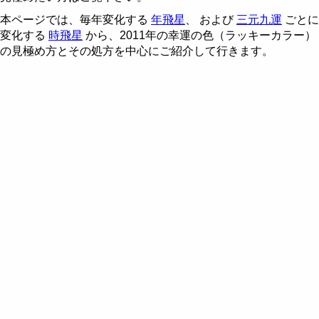
五行説とは
風水財布で金運アップ
風水による2010年の色
風水都市 - 東京
本ページでは、毎年変化する
年飛星
、 および
三元九運
ごとに
変化する
時飛星
から、2011年の幸運の色（ラッキーカラー）
九星とは
風水による2011年の色
風水都市 - 名古屋
の見極め方とその処方を中心にご紹介して行きます。
飛星の回座 - 後天定位盤
風水による2012年の色
三元九運説 - 時飛星
風水による2013年の色
山飛星の飛星図
風水による2014年の色
水飛星の飛星図
風水による2015年の色
第六運における山飛星
年飛星の飛星図
風水による2016年の色
第七運における山飛星
第六運における水飛星
風水方位盤
風水による2017年の色
第八運における山飛星
第七運における水飛星
飛星派風水応用
第八運における水飛星
住宅の宅向・座山の決め方