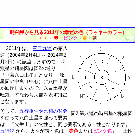
時飛星から見る2011年の幸運の色（ラッキーカラー）
・・・
赤
・
ピンク
・
黄
・
茶
2011年は、
三元九運
の第八
運（2004年2月4日 ～ 2024年2
月3日）に該当しますので、時
飛星の飛星図は図2の通り、
『中宮八白土星』となり、 飛
星図の中宮（中心）に八白土星
が回座しますので、八白土星が
旺気、すなわち大吉を表す飛星
となります。
そして、
五行相生や比和の関係
図2 第八運の時飛星の飛星図
を使って八白土星を強める要素
は、『火生土』の火性と、同じ要素である土性となります。
五行説
から、火性が表す色は『
赤色
または
ピンク色
』、 土性