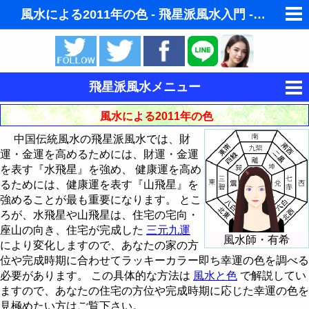
風水による2011年の色 - 飛星派風水入門 - 飛星派風水で住宅開運スマホ版
ゆめの夢占い
人気の夢占い
飛星派風水メニュー
東洋・西洋占星術
風水とは
風水による2011年の色
ホラリー占星術
中国伝統風水の飛星派風水では、財
風水と家相
運・金運を高めるためには、財運・金運
手相占いで未来診断
を表す『水飛星』を強め、 健康運を高め
飛星派風水入門
るためには、健康運を表す『山飛星』を
タロットカードで無料占い
強めることが最も重要になります。 とこ
インテリア・家具・財布を鑑定 - 巒頭風水
ろが、水飛星や山飛星は、住宅の宅向・
命名の姓名判断
座山の向き、住宅が完成した
三元九運
風水と色 - ラッキーカラー
理想的な住宅の立地条件
風水師・有希
により変化しますので、あなたの家の方
男と女の心理学と心理テスト
位や完成時期に合わせてラッキーカラー即ち幸運の色を調べる
風水都市
風水では玄関を重視
風水による2008年の色
必要があります。 この具体的な方法は
風水と色
で解説してい
ますので、あなたの住宅の方位や完成時期に応じた幸運の色を
易学から陰陽説 - 八卦とは
玄関の風水インテリア
風水による2009年の色
風水都市 - 京都
見極めたい方はご覧下さい。