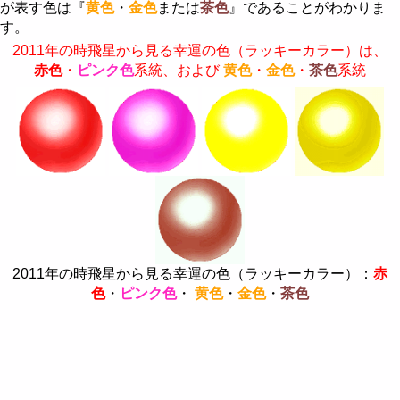
が表す色は『
黄色
・
金色
または
茶色
』であることがわかりま
す。
2011年の時飛星から見る幸運の色（ラッキーカラー）は、
赤色
・
ピンク色
系統、および
黄色
・
金色
・
茶色
系統
2011年の時飛星から見る幸運の色（ラッキーカラー）：
赤
色
・
ピンク色
・
黄色
・
金色
・
茶色