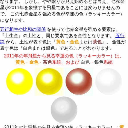
なります。 しかし、やや陰りが見え始めるとは言え、七赤金
星が2011年を象徴する飛星であることには変わりませんの
で、 この七赤金星を強める色が幸運の色（ラッキーカラー）
になります。
五行相生や比和の関係
を使って七赤金星を強める要素は、
『土生金』の土性と、同じ要素である金性となります。
五行
説
から、土性が表す色は『
黄色
・
金色
または
茶色
』、 金性が
表す色は『
白色
または
銀色
』であることがわかります。
2011年の年飛星から見る幸運の色（ラッキーカラー）は、
黄色
・
金色
・
茶色
系統、および
白色
・
銀色
系統
2011年の年飛星から見る幸運の色（ラッキーカラー）：
黄