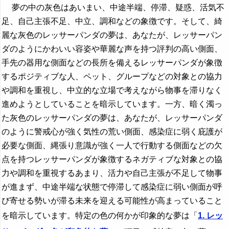
夢の中の灰色はあいまい、中途半端、停滞、疑惑、活気不
足、自己主張不足、中立、調和などの象徴です。そして、綺
麗な灰色のレッサーパンダの夢は、あなたが、レッサーパン
ダのようにかわいい容姿や華麗な声を持つ評判の高い側面、
手先の器用な側面などの長所を備えるレッサーパンダが象徴
するポジティブな人、ペット、グループなどの対象との協力
や調和を重視し、中立的な立場で考えながら物事を滞りなく
進めようとしていることを暗示しています。一方、暗く濁っ
た灰色のレッサーパンダの夢は、あなたが、レッサーパンダ
のように警戒心が強く気性の荒い側面、感染症に弱く庇護が
必要な側面、縄張り意識が強く一人で行動する側面などの欠
点を持つレッサーパンダが象徴するネガティブな対象との協
力や調和を重視するあまり、活力や自己主張が不足して物事
が進まず、中途半端な状態で停滞して感染症に弱い側面が呼
び寄せる勢いが滞る未来を迎える可能性が高まっていること
を暗示しています。特定の色の何かが印象的な夢は「
1. レッ