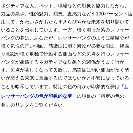
ポジティブな人、ペット、職場などの対象と協力しながら、
気品の高さ、性的魅力、知恵、直感力などを100パーセント活
用して、かわいさがもたらすきらびやかな未来を切り開いて
いることを暗示しています。一方、暗く濁った紫のレッサー
パンダの夢は、あなたが、レッサーパンダのように猜疑心が
強く気性の荒い側面、感染症に弱く擁護が必要な側面、縄張
り意識が強く単独で行動する側面などの欠点を持つレッサー
パンダが象徴するネガティブな対象との関係がうまく行か
ず、欠点が著しくなって失敗し、感染症に弱い側面が招く勢
いが衰える未来に直面するのではないかと不安になっている
ことを暗示しています。特定の色の何かが印象的な夢は「
1.
レッサーパンダの色が印象的な夢
」の項目の『特定の色の
夢』のリンクをご覧ください。