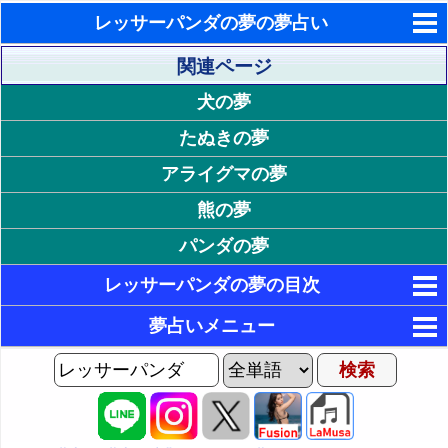
レッサーパンダの夢の夢占い
東洋・西洋占星術
関連ページ
犬の夢
ホラリー占星術
たぬきの夢
手相占いで未来診断
アライグマの夢
タロットカードで無料占い
熊の夢
命名の姓名判断
パンダの夢
飛星派風水で住宅開運
レッサーパンダの夢の目次
男と女の心理学と心理テスト
1. レッサーパンダの色が印象的な夢
夢占いメニュー
17. レッサーパンダの状態が印象的な夢
2. 白いレッサーパンダの夢 - 清楚・純粋・誠実
AIゆめの夢占いチャット
3. 黒いレッサーパンダの夢 - 喪失・孤独・苦悩
2P: 感情やレッサーパンダの状況の夢
18. 大きなレッサーパンダの夢 - 長所や欠点の強調
夢の世界
4. 赤いレッサーパンダの夢 - 生命力・興奮・欲望
19. 貧弱なレッサーパンダの夢 - 運気の低迷
3P: レッサーパンダの行動の夢
夢占い掲示板