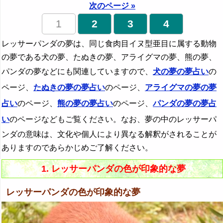
次のページ »
1
2
3
4
レッサーパンダの夢は、同じ食肉目イヌ型亜目に属する動物
の夢である犬の夢、たぬきの夢、アライグマの夢、熊の夢、
パンダの夢などにも関連していますので、
犬の夢の夢占い
の
ページ、
たぬきの夢の夢占い
のページ、
アライグマの夢の夢
占い
のページ、
熊の夢の夢占い
のページ、
パンダの夢の夢占
い
のページなどもご覧ください。なお、夢の中のレッサーパ
ンダの意味は、文化や個人により異なる解釈がされることが
ありますのであらかじめご了解ください。
1. レッサーパンダの色が印象的な夢
レッサーパンダの色が印象的な夢