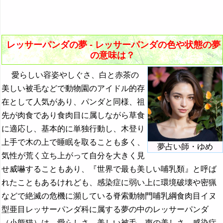
『た・ち』の夢
りなさ
31. たくさんのレッサーパンダの夢 - 強調や多様性
『つ～と』の夢
32. レッサーパンダの群れの夢 - 群れに対する感情
『な行』の夢
レッサーパンダの夢 - レッサーパンダの色や状態の夢
の意味は？
『は』から始まる夢
愛らしい容姿やしぐさ、白と赤茶の
『ひ』から始まる夢
美しい被毛などで動物園のアイドル的存
『ふ～ほ』の夢
在として人気があり、パンダと同様、祖
先が肉食であり食肉目に属しながら草食
『ま行』の夢
に適応し、基本的に単独行動し、木登り
『や行』の夢
上手で木の上で睡眠を取ることも多く、
夢占い師・ゆめ
『ら行』の夢
気性が荒く立ち上がって自分を大きく見
せ威嚇することもあり、『世界で最も美しい哺乳類』と呼ば
・・・
れたこともあるけれども、感染症に弱い上に環境破壊や密猟
レジの夢・出納係の夢の夢占い
などで絶滅の危機に瀕している脊索動物門哺乳綱食肉目イヌ
型亜目レッサーパンダ科に属する夢の中のレッサーパンダ
レズ→同性愛の夢の夢占い
（小熊猫）は、愛らしさ、美しい被毛、声の美しさ、感染症