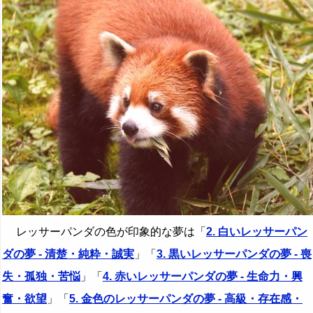
レッサーパンダの色が印象的な夢は「
2. 白いレッサーパン
ダの夢 - 清楚・純粋・誠実
」「
3. 黒いレッサーパンダの夢 - 喪
失・孤独・苦悩
」「
4. 赤いレッサーパンダの夢 - 生命力・興
奮・欲望
」「
5. 金色のレッサーパンダの夢 - 高級・存在感・