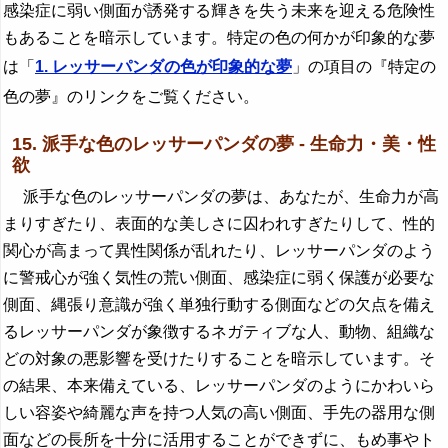
感染症に弱い側面が誘発する輝きを失う未来を迎える危険性
もあることを暗示しています。特定の色の何かが印象的な夢
は「
1. レッサーパンダの色が印象的な夢
」の項目の『特定の
色の夢』のリンクをご覧ください。
15. 派手な色のレッサーパンダの夢 - 生命力・美・性
欲
派手な色のレッサーパンダの夢は、あなたが、生命力が高
まりすぎたり、表面的な美しさに囚われすぎたりして、性的
関心が高まって異性関係が乱れたり、レッサーパンダのよう
に警戒心が強く気性の荒い側面、感染症に弱く保護が必要な
側面、縄張り意識が強く単独行動する側面などの欠点を備え
るレッサーパンダが象徴するネガティブな人、動物、組織な
どの対象の悪影響を受けたりすることを暗示しています。そ
の結果、本来備えている、レッサーパンダのようにかわいら
しい容姿や綺麗な声を持つ人気の高い側面、手先の器用な側
面などの長所を十分に活用することができずに、もめ事やト