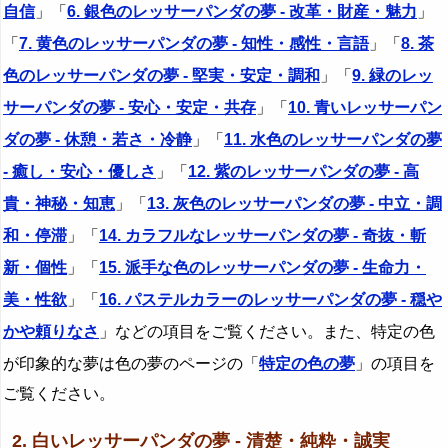
自信
」「
6. 銀色のレッサーパンダの夢 - 改革・財産・魅力
」
「
7. 黄色のレッサーパンダの夢 - 知性・感性・言語
」「
8. 茶
色のレッサーパンダの夢 - 堅実・安定・調和
」「
9. 緑のレッ
サーパンダの夢 - 安心・安定・共存
」「
10. 青いレッサーパン
ダの夢 - 休憩・若さ・冷静
」「
11. 水色のレッサーパンダの夢
- 癒し・安心・優しさ
」「
12. 紫のレッサーパンダの夢 - 高
貴・神秘・知恵
」「
13. 灰色のレッサーパンダの夢 - 中立・調
和・停滞
」「
14. カラフルなレッサーパンダの夢 - 奇抜・斬
新・個性
」「
15. 派手な色のレッサーパンダの夢 - 生命力・
美・性欲
」「
16. パステルカラーのレッサーパンダの夢 - 穏や
かや頼りなさ
」などの項目をご覧ください。また、特定の色
が印象的な夢は色の夢のページの「
特定の色の夢
」の項目を
ご覧ください。
2. 白いレッサーパンダの夢 - 清楚・純粋・誠実