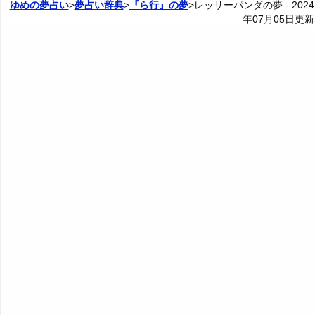
ゆめの夢占い
>
夢占い辞典
>
『ら行』の夢
>レッサーパンダの夢 -
2024
年07月05日
更新
5. 金色のレッサーパンダの夢 - 高級・存在感・自信
20. 怪我したレッサーパンダの夢・病気のレッサーパン
4P: レッサーパンダとの関係の夢
カテゴリー別夢占い
ダの夢 - 失敗や窮地
6. 銀色のレッサーパンダの夢 - 改革・財産・魅力
夢占い辞典
21. 楽しそうなレッサーパンダの夢 - 運気上昇
7. 黄色のレッサーパンダの夢 - 知性・感性・言語
『あ・い』の夢
人気の夢占い
22. 寂しそうなレッサーパンダの夢 - 孤立
8. 茶色のレッサーパンダの夢 - 堅実・安定・調和
『う～お』の夢
23. 怖そうなレッサーパンダの夢 - 恐れや警戒
9. 緑のレッサーパンダの夢 - 安心・安定・共存
『か』から始まる夢
24. レッサーパンダの死骸の夢 - 自立や願望
10. 青いレッサーパンダの夢 - 休憩・若さ・冷静
『き』から始まる夢
25. 知恵のあるレッサーパンダの夢・話すレッサーパン
ダの夢 - 代弁
11. 水色のレッサーパンダの夢 - 癒し・安心・優しさ
『く・け』の夢
26. かわいいレッサーパンダの夢 - 幸せな未来
12. 紫のレッサーパンダの夢 - 高貴・神秘・知恵
『こ』から始まる夢
27. 従順なレッサーパンダの夢 - 服従と願望
13. 灰色のレッサーパンダの夢 - 中立・調和・停滞
『さ』から始まる夢
28. 鎖に繋がれたレッサーパンダの夢 - 束縛と願望
14. カラフルなレッサーパンダの夢 - 奇抜・斬新・個性
『し』から始まる夢
29. 眠っているレッサーパンダの夢 - 充電や無防備
15. 派手な色のレッサーパンダの夢 - 生命力・美・性欲
『す～そ』の夢
30. 尻尾をくわえたレッサーパンダの夢 - 輪廻転生
16. パステルカラーのレッサーパンダの夢 - 穏やかや頼