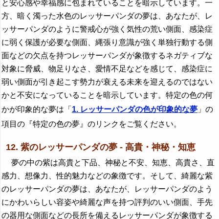
と安心感や幸福感に包まれていることを暗示しています。一
方、暗く濁った水色のレッサーパンダの夢は、あなたが、レ
ッサーパンダのように警戒心が強く気性の荒い側面、感染症
に弱く保護が必要な側面、縄張り意識が強く単独行動する側
面などの欠点を持つレッサーパンダが象徴するネガティブな
対象に脅威、物足りなさ、愛情不足などを感じて、感染症に
弱い側面が引き起こす勢力が衰える未来を迎えるのではない
かと不安になっていることを暗示しています。特定の色の何
かが印象的な夢は「
1. レッサーパンダの色が印象的な夢
」の
項目の『特定の色の夢』のリンクをご覧ください。
12. 紫のレッサーパンダの夢 - 高貴・神秘・知恵
夢の中の紫は高貴と下品、神秘と不安、知恵、高貴さ、直
感力、想像力、性的魅力などの象徴です。そして、綺麗な紫
のレッサーパンダの夢は、あなたが、レッサーパンダのよう
にかわいらしい容姿や綺麗な声を持つ評判のいい側面、手先
の器用な側面などの長所を備えるレッサーパンダが象徴する