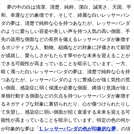
夢の中の白は清潔、清楚、純粋、潔白、誠実さ、天国、平
和、幸運などの象徴です。そして、綺麗な白いレッサーパン
ダの夢は、清楚で純粋な心を持つあなたが、レッサーパンダ
のように愛らしい容姿や美しい声を持つ人気の高い側面、手
先の器用な側面などの長所を備えるレッサーパンダが象徴す
るポジティブな人、動物、組織などの対象に評価されて願望
が成就し、愛らしさがもたらす華やかな未来を迎えることが
できる可能性が高まっていることを暗示しています。一方、
暗く濁った白いレッサーパンダの夢は、清楚で純粋な心を持
つあなたが、レッサーパンダのように警戒心が強く気性の荒
い側面、感染症に弱く保護が必要な側面、縄張り意識が強く
単独行動する側面などの欠点を持つレッサーパンダが象徴す
るネガティブな対象に裏切られたり、心が傷つけられたりし
て失望し、感染症に弱い側面が招く衰退する未来を迎える可
能性が高まっていることを暗示しています。特定の色の何か
が印象的な夢は「
1. レッサーパンダの色が印象的な夢
」の項