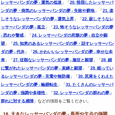
レッサーパンダの夢 - 運気の低迷
」「
20. 怪我したレッサーパ
ンダの夢・病気のレッサーパンダの夢 - 失敗や窮地
」「
21. 楽
しそうなレッサーパンダの夢 - 運気上昇
」「
22. 寂しそうなレ
ッサーパンダの夢 - 孤立
」「
23. 怖そうなレッサーパンダの夢
- 恐れや警戒
」「
24. レッサーパンダの死骸の夢 - 自立や願
望
」「
25. 知恵のあるレッサーパンダの夢・話すレッサーパン
ダの夢 - 代弁
」「
26. かわいいレッサーパンダの夢 - 幸せな未
来
」「
27. 従順なレッサーパンダの夢 - 服従と願望
」「
28. 鎖
に繋がれたレッサーパンダの夢 - 束縛と願望
」「
29. 眠ってい
るレッサーパンダの夢 - 充電や無防備
」「
30. 尻尾をくわえた
レッサーパンダの夢 - 輪廻転生
」「
31. たくさんのレッサーパ
ンダの夢 - 強調や多様性
」「
32. レッサーパンダの群れの夢 -
群れに対する感情
」などの項目をご覧ください。
18. 大きなレッサーパンダの夢 - 長所や欠点の強調