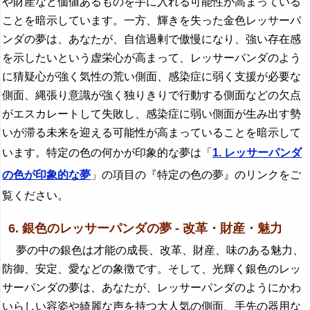
や財産など価値あるものを手に入れる可能性が高まっている
ことを暗示しています。一方、輝きを失った金色レッサーパ
ンダの夢は、あなたが、自信過剰で傲慢になり、強い存在感
を示したいという虚栄心が高まって、レッサーパンダのよう
に猜疑心が強く気性の荒い側面、感染症に弱く支援が必要な
側面、縄張り意識が強く独りきりで行動する側面などの欠点
がエスカレートして失敗し、感染症に弱い側面が生み出す勢
いが滞る未来を迎える可能性が高まっていることを暗示して
います。特定の色の何かが印象的な夢は「
1. レッサーパンダ
の色が印象的な夢
」の項目の『特定の色の夢』のリンクをご
覧ください。
6. 銀色のレッサーパンダの夢 - 改革・財産・魅力
夢の中の銀色は才能の成長、改革、財産、味のある魅力、
防御、安定、愛などの象徴です。そして、光輝く銀色のレッ
サーパンダの夢は、あなたが、レッサーパンダのようにかわ
いらしい容姿や綺麗な声を持つ大人気の側面、手先の器用な