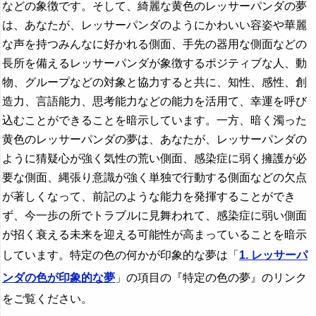
などの象徴です。そして、綺麗な黄色のレッサーパンダの夢
は、あなたが、レッサーパンダのようにかわいい容姿や華麗
な声を持つみんなに好かれる側面、手先の器用な側面などの
長所を備えるレッサーパンダが象徴するポジティブな人、動
物、グループなどの対象と協力すると共に、知性、感性、創
造力、言語能力、思考能力などの能力を活用て、幸運を呼び
込むことができることを暗示しています。一方、暗く濁った
黄色のレッサーパンダの夢は、あなたが、レッサーパンダの
ように猜疑心が強く気性の荒い側面、感染症に弱く擁護が必
要な側面、縄張り意識が強く単独で行動する側面などの欠点
が著しくなって、前記のような能力を発揮することができ
ず、今一歩の所でトラブルに見舞われて、感染症に弱い側面
が招く衰える未来を迎える可能性が高まっていることを暗示
しています。特定の色の何かが印象的な夢は「
1. レッサーパ
ンダの色が印象的な夢
」の項目の『特定の色の夢』のリンク
をご覧ください。