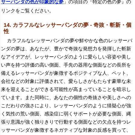
サーパンダの色が印象的な夢
」の項目の『特定の色の夢』の
リンクをご覧ください。
14. カラフルなレッサーパンダの夢 - 奇抜・斬新・個
性
カラフルなレッサーパンダの夢や鮮やかな色のレッサーパ
ンダの夢は、あなたが、豊かで奇抜な発想力を発揮した斬新
なアイデアが、レッサーパンダのように愛らしい容姿や美し
い声を持つ評価の高い側面、手先の器用な側面などの長所を
備えるレッサーパンダが象徴するポジティブな人、ペット、
会社などの対象に評価されて、愛らしさがもたらす豪華な未
来を迎えることができる可能性が高まっていることを暗示し
ています。また同時に、あなたの個性の奇抜さや美しさへの
こだわりの強さにより、レッサーパンダのように猜疑心が強
く気性の荒い側面、感染症に弱くサポートが必要な側面、縄
張り意識が強く独りきりで行動する側面などの欠点を持つレ
ッサーパンダが象徴するネガティブな対象の反感を買って、