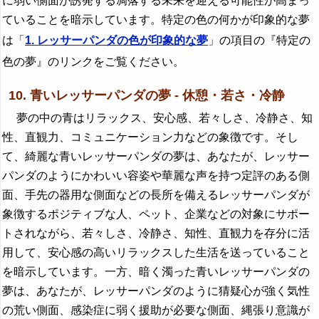
に弱い側面が誘発する凋落する未来を迎える可能性が高まっ
ていることを暗示しています。特定の色の何かが印象的な夢
は「
1. レッサーパンダの色が印象的な夢
」の項目の『特定の
色の夢』のリンクをご覧ください。
10. 青いレッサーパンダの夢 - 休憩・若さ・冷静
夢の中の青はリラックス、安心感、若々しさ、冷静さ、知
性、直観力、コミュニケーション力などの象徴です。そし
て、綺麗な青いレッサーパンダの夢は、あなたが、レッサー
パンダのようにかわいい容姿や華麗な声を持つ定評のある側
面、手先の器用な側面などの長所を備えるレッサーパンダが
象徴するポジティブな人、ペット、企業などの対象にサポー
トされながら、若々しさ、冷静さ、知性、直観力を存分に活
用して、安心感の高いリラックスした生活を送っていること
を暗示しています。一方、暗く濁った青いレッサーパンダの
夢は、あなたが、レッサーパンダのように猜疑心が強く気性
の荒い側面、感染症に弱く援助が必要な側面、縄張り意識が