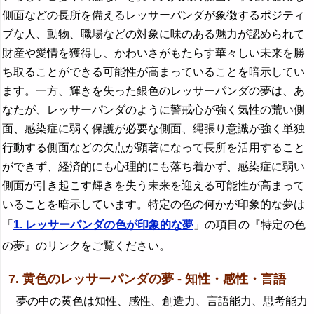
側面などの長所を備えるレッサーパンダが象徴するポジティ
ブな人、動物、職場などの対象に味のある魅力が認められて
財産や愛情を獲得し、かわいさがもたらす華々しい未来を勝
ち取ることができる可能性が高まっていることを暗示してい
ます。一方、輝きを失った銀色のレッサーパンダの夢は、あ
なたが、レッサーパンダのように警戒心が強く気性の荒い側
面、感染症に弱く保護が必要な側面、縄張り意識が強く単独
行動する側面などの欠点が顕著になって長所を活用すること
ができず、経済的にも心理的にも落ち着かず、感染症に弱い
側面が引き起こす輝きを失う未来を迎える可能性が高まって
いることを暗示しています。特定の色の何かが印象的な夢は
「
1. レッサーパンダの色が印象的な夢
」の項目の『特定の色
の夢』のリンクをご覧ください。
7. 黄色のレッサーパンダの夢 - 知性・感性・言語
夢の中の黄色は知性、感性、創造力、言語能力、思考能力