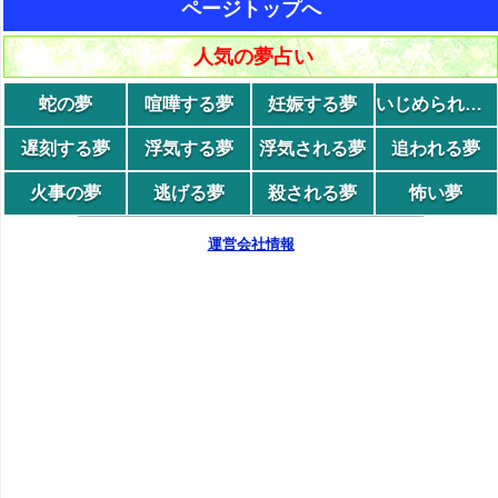
ページトップへ
人気の夢占い
蛇の夢
喧嘩する夢
妊娠する夢
いじめられる夢
遅刻する夢
浮気する夢
浮気される夢
追われる夢
火事の夢
逃げる夢
殺される夢
怖い夢
運営会社情報