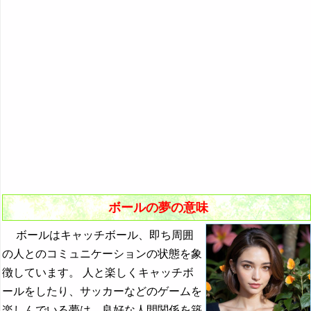
『き』から始まる夢
10．ボールを打つ夢・打撃練習をする夢
『く・け』の夢
『こ』から始まる夢
『さ』から始まる夢
『し』から始まる夢
『す～そ』の夢
『た・ち』の夢
『つ～と』の夢
ボールの夢の意味
『な行』の夢
ボールはキャッチボール、即ち周囲
『は』から始まる夢
の人とのコミュニケーションの状態を象
『ひ』から始まる夢
徴しています。 人と楽しくキャッチボ
ールをしたり、サッカーなどのゲームを
『ふ～ほ』の夢
楽しんでいる夢は、良好な人間関係を築