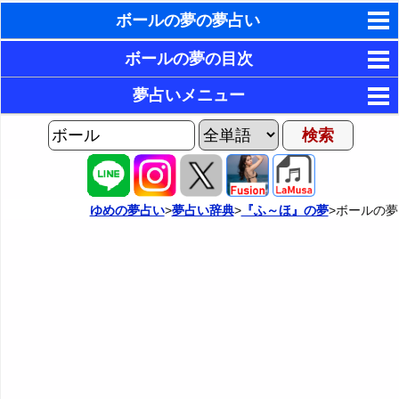
ボールの夢の夢占い
東洋・西洋占星術
ボールの夢の目次
ホラリー占星術
1．ボールを使用したゲームを楽しむ夢
夢占いメニュー
2．ボールを使用したゲームの勝敗にこだわる夢
手相占いで未来診断
AIゆめの夢占いチャット
3．人にボールを投げる夢
夢の世界
タロットカードで無料占い
4．人からボールを受け取る夢
夢占い掲示板
命名の姓名判断
ゆめの夢占い
>
夢占い辞典
>
『ふ～ほ』の夢
>ボールの夢
5．人とキャッチボールをする夢
カテゴリー別夢占い
飛星派風水で住宅開運
6．人がキャッチボールをするのを見ている夢
夢占い辞典
男と女の心理学と心理テスト
7．一人でボールで遊ぶ夢
『あ・い』の夢
人気の夢占い
8．空気の抜けたボールの夢・凹んだボールの夢
『う～お』の夢
9．ボールを失くす夢
『か』から始まる夢