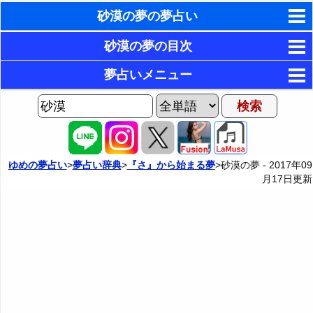
砂漠の夢の夢占い
東洋・西洋占星術
砂漠の夢の目次
ホラリー占星術
1．砂漠に一人でいる夢
夢占いメニュー
2．砂漠を必死に歩いている夢
手相占いで未来診断
AIゆめの夢占いチャット
3．砂漠をさまよう夢
夢の世界
タロットカードで無料占い
4．砂漠でオアシスを探す夢
夢占い掲示板
命名の姓名判断
ゆめの夢占い
>
夢占い辞典
>
『さ』から始まる夢
>砂漠の夢 -
2017年09
月17日
更新
5．砂漠でオアシスを見つける夢・砂漠から抜け出す夢
カテゴリー別夢占い
飛星派風水で住宅開運
6．砂漠を探検する夢
夢占い辞典
男と女の心理学と心理テスト
7．自分だけが砂漠に取り残される夢
『あ・い』の夢
人気の夢占い
8．異性と一緒に砂漠にいる夢
『う～お』の夢
『か』から始まる夢