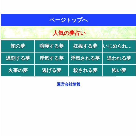
ページトップへ
人気の夢占い
蛇の夢
喧嘩する夢
妊娠する夢
いじめられる夢
遅刻する夢
浮気する夢
浮気される夢
追われる夢
火事の夢
逃げる夢
殺される夢
怖い夢
運営会社情報