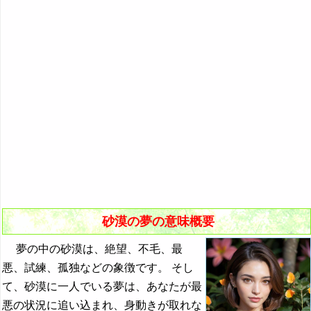
『き』から始まる夢
『く・け』の夢
『こ』から始まる夢
『さ』から始まる夢
・・・
サバの夢の夢占い
砂漠の夢の夢占い
寂しい→感情による夢占い
サボテンの夢の夢占い
砂漠の夢の意味概要
・・・
夢の中の砂漠は、絶望、不毛、最
『し』から始まる夢
悪、試練、孤独などの象徴です。 そし
て、砂漠に一人でいる夢は、あなたが最
『す～そ』の夢
悪の状況に追い込まれ、身動きが取れな