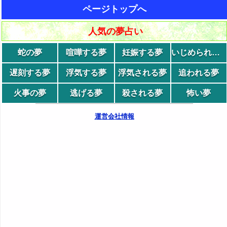
ページトップへ
人気の夢占い
蛇の夢
喧嘩する夢
妊娠する夢
いじめられる夢
遅刻する夢
浮気する夢
浮気される夢
追われる夢
火事の夢
逃げる夢
殺される夢
怖い夢
運営会社情報