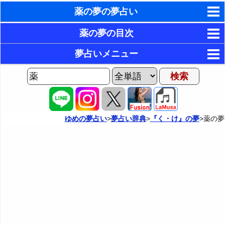
薬の夢の夢占い
東洋・西洋占星術
薬の夢の目次
ホラリー占星術
1．薬を処方される夢・薬を飲む夢
夢占いメニュー
2．薬を間違える夢・薬の量を間違える夢
手相占いで未来診断
AIゆめの夢占いチャット
3．自分で薬を調合する夢
夢の世界
タロットカードで無料占い
4．目薬をさす夢
夢占い掲示板
命名の姓名判断
ゆめの夢占い
>
夢占い辞典
>
『く・け』の夢
>薬の夢
5．傷口に薬を塗る夢
カテゴリー別夢占い
飛星派風水で住宅開運
6．人に薬を渡す夢・人に薬を売る夢
夢占い辞典
男と女の心理学と心理テスト
『あ・い』の夢
人気の夢占い
『う～お』の夢
『か』から始まる夢