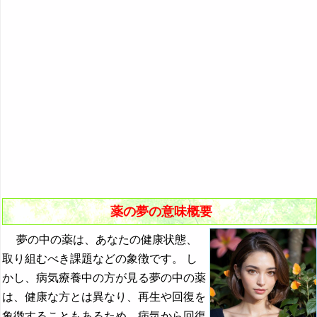
『き』から始まる夢
『く・け』の夢
・・・
草の夢・雑草の夢の夢占い
鎖の夢の夢占い
櫛の夢の夢占い
孔雀の夢の夢占い
クジラの夢の夢占い
薬の夢の意味概要
薬の夢の夢占い
夢の中の薬は、あなたの健康状態、
崩れる夢・崩れ落ちる夢の夢占い
取り組むべき課題などの象徴です。 し
果物の夢・果実の夢の夢占い
かし、病気療養中の方が見る夢の中の薬
口の夢・唇の夢の夢占い
は、健康な方とは異なり、再生や回復を
象徴することもあるため、病気から回復