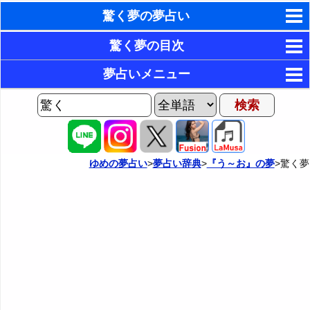
驚く夢の夢占い
東洋・西洋占星術
驚く夢の目次
ホラリー占星術
1．何か悪いことに驚く夢・驚いて嫌な予感がする夢
夢占いメニュー
2．面白い出来事に驚く夢
手相占いで未来診断
AIゆめの夢占いチャット
3．嬉しいことに驚く夢・驚くが嬉しい気分の夢
夢の世界
タロットカードで無料占い
4．誰かと一緒に驚く夢
夢占い掲示板
命名の姓名判断
ゆめの夢占い
>
夢占い辞典
>
『う～お』の夢
>驚く夢
5．驚いたふりをする夢
カテゴリー別夢占い
飛星派風水で住宅開運
6．人が驚いている場面を見る夢
夢占い辞典
男と女の心理学と心理テスト
7．誰かを驚かす夢
『あ・い』の夢
人気の夢占い
『う～お』の夢
・・・