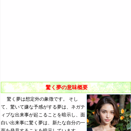
落ちる夢の夢占い
夫の夢の夢占い
音の夢の夢占い
落とす夢の夢占い
大人の夢・成人の夢の夢占い
踊る夢の夢占い
驚く夢の夢占い
おならの夢の夢占い
驚く夢の意味概要
鬼の夢の夢占い
驚く夢は想定外の象徴です。 そし
・・・
て、驚いて嫌な予感がする夢は、ネガテ
『か』から始まる夢
ィブな出来事が起こることを暗示し、面
『き』から始まる夢
白い出来事に驚く夢は、新たな自分の一
面を発見することを暗示しています。