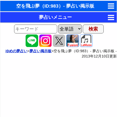
空を飛ぶ夢（ID:983）- 夢占い掲示板
東洋・西洋占星術
夢占いメニュー
ホラリー占星術
AIゆめの夢占いチャット
夢の世界
手相占いで未来診断
夢占い掲示板
タロットカードで無料占い
ゆめの夢占い
>
夢占い掲示板
>空を飛ぶ夢（ID:983）- 夢占い掲示板 -
2013年12月10日
更新
夢占い掲示板の使用ルール
カテゴリー別夢占い
命名の姓名判断
掲示板の入力・編集フォーム
夢占い辞典
飛星派風水で住宅開運
人気の夢占い
男と女の心理学と心理テスト