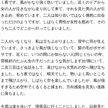
く夜です。風がかなり強く吹いていました。近くのドアから
女の人が泣きながら走り出して来て、それを見た男の人が引
き止め、宥めています。二人は知り合いではなく偶然に出会
っただけのようですが、しばらく男性が女性を慰めて、その
うち二人でどこかへ行ってしまいました。
二人がいなくなり、私は立ち上がりました。背中に羽が生え
ています。さっきより風が強くなっていて、髪の毛がボサボ
サです。近くに、いつの間にか知らない人(同じくらいの年、
背格好のたぶん女の子だったような気がします)が側にいて、
二言三言ほど会話をして、喜びながら大荒れの空へ飛び立ち
ました。もう夜ではなく、晴天でした。勢いよく高いところ
まで飛び上がり、しばらく空を楽しんでいましたが、風が強
すぎるため空中でくるくると揉まれ、方向感覚を見失い道路
に落ちました。
今度は道を歩いて、喫茶店に行くことにしました。以前見た