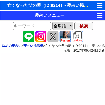
亡くなった父の夢（ID:9214）- 夢占い掲示板
東洋・西洋占星術
夢占いメニュー
ホラリー占星術
AIゆめの夢占いチャット
夢の世界
手相占いで未来診断
夢占い掲示板
タロットカードで無料占い
ゆめの夢占い
>
夢占い掲示板
>亡くなった父の夢（ID:9214）- 夢占い掲
示板 -
2017年05月24日
更新
夢占い掲示板の使用ルール
カテゴリー別夢占い
命名の姓名判断
掲示板の入力・編集フォーム
夢占い辞典
飛星派風水で住宅開運
人気の夢占い
男と女の心理学と心理テスト