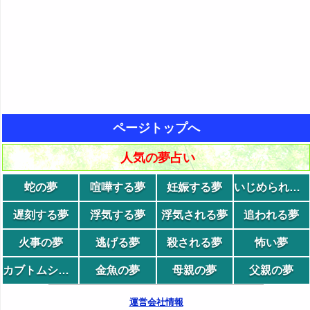
ページトップへ
人気の夢占い
蛇の夢
喧嘩する夢
妊娠する夢
いじめられる夢
遅刻する夢
浮気する夢
浮気される夢
追われる夢
火事の夢
逃げる夢
殺される夢
怖い夢
カブトムシの夢
金魚の夢
母親の夢
父親の夢
運営会社情報