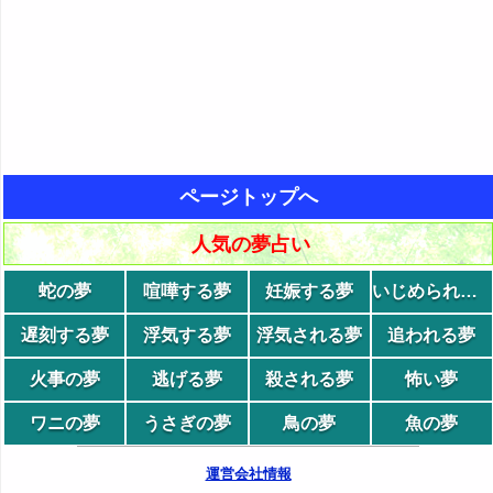
ページトップへ
人気の夢占い
蛇の夢
喧嘩する夢
妊娠する夢
いじめられる夢
遅刻する夢
浮気する夢
浮気される夢
追われる夢
火事の夢
逃げる夢
殺される夢
怖い夢
ワニの夢
うさぎの夢
鳥の夢
魚の夢
運営会社情報