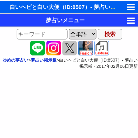
白いヘビと白い大便（ID:8507）- 夢占い掲示板
東洋・西洋占星術
夢占いメニュー
ホラリー占星術
AIゆめの夢占いチャット
夢の世界
手相占いで未来診断
夢占い掲示板
タロットカードで無料占い
ゆめの夢占い
>
夢占い掲示板
>白いヘビと白い大便（ID:8507）- 夢占い
掲示板 -
2017年02月06日
更新
夢占い掲示板の使用ルール
カテゴリー別夢占い
命名の姓名判断
掲示板の入力・編集フォーム
夢占い辞典
飛星派風水で住宅開運
人気の夢占い
男と女の心理学と心理テスト