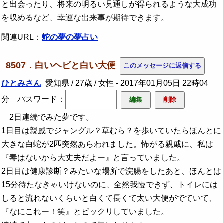
と出会ったり、将来の明るい見通しが得られるような大成功
を収めるなど、幸運な出来事が期待できます。
関連URL：
蛇の夢の夢占い
8507．白いヘビと白い大便
ひとみさん
愛知県 / 27歳 / 女性 -
2017年01月05日 22時04
分
パスワード：
2日連続でみた夢です。
1日目は親戚でジャングル？草むら？を歩いていたらほんとに
大きな白蛇が2匹突然あらわれました。怖がる親戚に、私は
『毒はないから大丈夫だよー』と言っていました。
2日目は健康診断？みたいな場所で浣腸をしたあと、ほんとは
15分待たなきゃいけないのに、全然我慢できず、トイレには
しると流れないくらいと白くて長くて太い大便がでていて、
『なにこれー！笑』とビックリしていました。