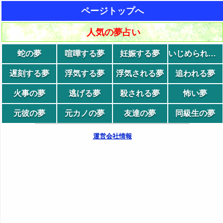
ページトップへ
人気の夢占い
蛇の夢
喧嘩する夢
妊娠する夢
いじめられる夢
遅刻する夢
浮気する夢
浮気される夢
追われる夢
火事の夢
逃げる夢
殺される夢
怖い夢
元彼の夢
元カノの夢
友達の夢
同級生の夢
運営会社情報