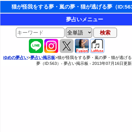
東洋・西洋占星術
夢占いメニュー
ホラリー占星術
AIゆめの夢占いチャット
夢の世界
手相占いで未来診断
夢占い掲示板
タロットカードで無料占い
ゆめの夢占い
>
夢占い掲示板
>猫が怪我をする夢・嵐の夢・猫が逃げる
夢（ID:563）- 夢占い掲示板 -
2013年07月16日
更新
夢占い掲示板の使用ルール
カテゴリー別夢占い
命名の姓名判断
掲示板の入力・編集フォーム
夢占い辞典
飛星派風水で住宅開運
人気の夢占い
男と女の心理学と心理テスト