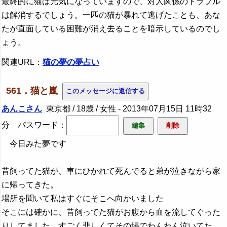
最終的に猫は元気になっていますので、対人関係のトラブル
は解消するでしょう。一匹の猫が暴れて逃げたことも、あな
たが直面している困難が消え去ることを暗示しているのでし
ょう。
関連URL：
猫の夢の夢占い
561．猫と嵐
あんこさん
東京都 / 18歳 / 女性 -
2013年07月15日 11時32
分
パスワード：
今日みた夢です
昔飼ってた猫が、車にひかれて死んでると弟が泣きながら家
に帰ってきた。
場所を聞いて私はすぐにそこへ向かいました
そこには確かに、昔飼ってた猫がお腹から血を流してぐった
りしてました。すごく悲しくてその場でわんわん泣いてた