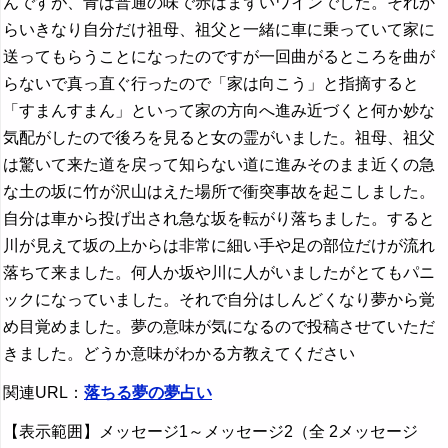
んですが、青は普通の味で赤はまずいワインでした。それか
らいきなり自分だけ祖母、祖父と一緒に車に乗っていて家に
送ってもらうことになったのですが一回曲がるところを曲が
らないで真っ直ぐ行ったので「家は向こう」と指摘すると
「すまんすまん」といって家の方向へ進み近づくと何か妙な
気配がしたので後ろを見ると女の霊がいました。祖母、祖父
は驚いて来た道を戻って知らない道に進みそのまま近くの急
な土の坂に竹が沢山はえた場所で衝突事故を起こしました。
自分は車から投げ出され急な坂を転がり落ちました。すると
川が見えて坂の上からは非常に細い手や足の部位だけが流れ
落ちて来ました。何人か坂や川に人がいましたがとてもパニ
ックになっていました。それで自分はしんどくなり夢から覚
め目覚めました。夢の意味が気になるので投稿させていただ
きました。どうか意味がわかる方教えてください
関連URL：
落ちる夢の夢占い
【表示範囲】メッセージ1～メッセージ2（全 2メッセージ