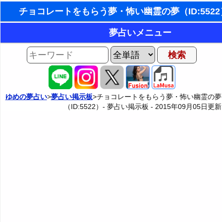
東洋・西洋占星術
夢占いメニュー
ホラリー占星術
AIゆめの夢占いチャット
夢の世界
手相占いで未来診断
夢占い掲示板
タロットカードで無料占い
ゆめの夢占い
>
夢占い掲示板
>チョコレートをもらう夢・怖い幽霊の夢
（ID:5522）- 夢占い掲示板 -
2015年09月05日
更新
夢占い掲示板の使用ルール
カテゴリー別夢占い
命名の姓名判断
掲示板の入力・編集フォーム
夢占い辞典
飛星派風水で住宅開運
人気の夢占い
男と女の心理学と心理テスト