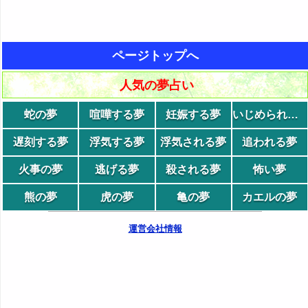
ページトップへ
人気の夢占い
蛇の夢
喧嘩する夢
妊娠する夢
いじめられる夢
遅刻する夢
浮気する夢
浮気される夢
追われる夢
火事の夢
逃げる夢
殺される夢
怖い夢
熊の夢
虎の夢
亀の夢
カエルの夢
運営会社情報