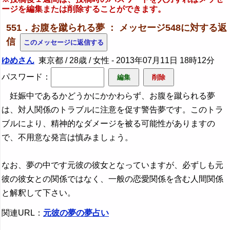
ージを編集または削除することができます。
551．お腹を蹴られる夢 ： メッセージ548に対する返
信
ゆめさん
東京都 / 28歳 / 女性 -
2013年07月11日 18時12分
パスワード：
妊娠中であるかどうかにかかわらず、お腹を蹴られる夢
は、対人関係のトラブルに注意を促す警告夢です。このトラ
ブルにより、精神的なダメージを被る可能性がありますの
で、不用意な発言は慎みましょう。
なお、夢の中です元彼の彼女となっていますが、必ずしも元
彼の彼女との関係ではなく、一般の恋愛関係を含む人間関係
と解釈して下さい。
関連URL：
元彼の夢の夢占い