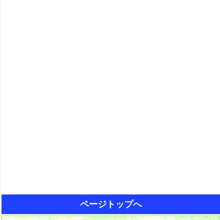
ページトップへ