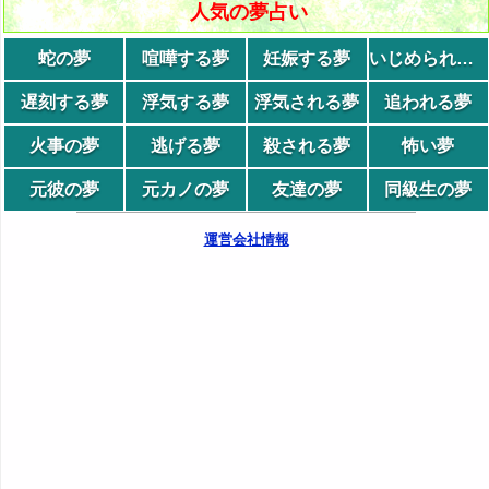
人気の夢占い
蛇の夢
喧嘩する夢
妊娠する夢
いじめられる夢
遅刻する夢
浮気する夢
浮気される夢
追われる夢
火事の夢
逃げる夢
殺される夢
怖い夢
元彼の夢
元カノの夢
友達の夢
同級生の夢
運営会社情報