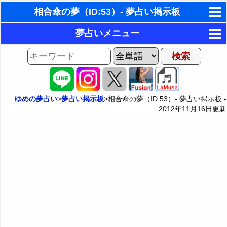
相合傘の夢（ID:53）- 夢占い掲示板
東洋・西洋占星術
夢占いメニュー
ホラリー占星術
AIゆめの夢占いチャット
夢の世界
手相占いで未来診断
夢占い掲示板
タロットカードで無料占い
ゆめの夢占い
>
夢占い掲示板
>相合傘の夢（ID:53）- 夢占い掲示板 -
2012年11月16日
更新
夢占い掲示板の使用ルール
カテゴリー別夢占い
命名の姓名判断
掲示板の入力・編集フォーム
夢占い辞典
飛星派風水で住宅開運
人気の夢占い
男と女の心理学と心理テスト