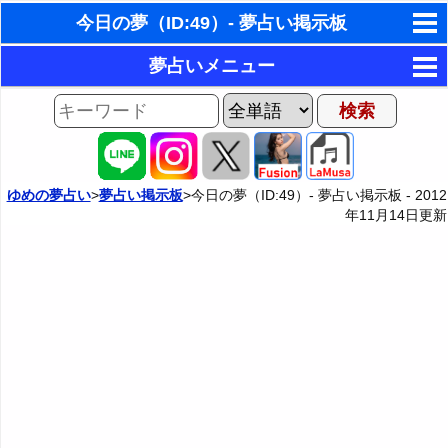
今日の夢（ID:49）- 夢占い掲示板
東洋・西洋占星術
夢占いメニュー
ホラリー占星術
AIゆめの夢占いチャット
夢の世界
手相占いで未来診断
夢占い掲示板
タロットカードで無料占い
ゆめの夢占い
>
夢占い掲示板
>今日の夢（ID:49）- 夢占い掲示板 -
2012
年11月14日
更新
夢占い掲示板の使用ルール
カテゴリー別夢占い
命名の姓名判断
掲示板の入力・編集フォーム
夢占い辞典
飛星派風水で住宅開運
人気の夢占い
男と女の心理学と心理テスト