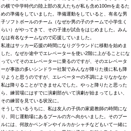
の横で中学時代の陸上部の友人たちが私も含め100mを走るた
めの準備をしていました。準備運動をしていると、有名な男
子ソフトボールのチーム（なぜか男の子のチームで小学生く
らい）がやってきて、その子達が試合をはじめました。みん
なは有名なチームなので応援していました。
私達はサッカー応援の時間になりグラウンドに移動を始めま
した。なぜか途中でエレベーターを使い2階に上がることにな
っていてそのエレベーターに乗るのですが、そのエレベータ
ーが事故の多いシンドラー社製でみんなが降りた後に私も降
りようと思うのですが、エレベーターの不調によりなかなか
私は降りることができませんでした。やっと降りたと思った
ら、練習場にはすでに演劇部がいて演劇が始まってしまい、
その練習を見ている状況に。
そうしているうちに、私は友人の子供の家庭教師の時間にな
り、同じ運動場にあるプールの方へ向かいました。そのプー
ルには、何故かペンギンやイルカかシャチなどもいて一緒に