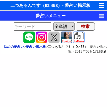
二つあるんです（ID:458）- 夢占い掲示板
東洋・西洋占星術
夢占いメニュー
ホラリー占星術
AIゆめの夢占いチャット
夢の世界
手相占いで未来診断
夢占い掲示板
タロットカードで無料占い
ゆめの夢占い
>
夢占い掲示板
>二つあるんです（ID:458）- 夢占い掲示
板 -
2013年05月17日
更新
夢占い掲示板の使用ルール
カテゴリー別夢占い
命名の姓名判断
掲示板の入力・編集フォーム
夢占い辞典
飛星派風水で住宅開運
人気の夢占い
男と女の心理学と心理テスト