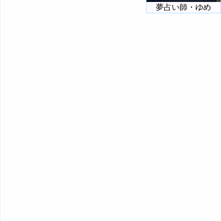
夢占い師・ゆめ