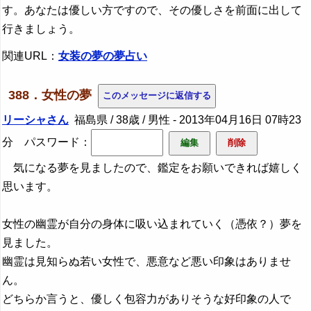
す。あなたは優しい方ですので、その優しさを前面に出して
行きましょう。
関連URL：
女装の夢の夢占い
388．女性の夢
リーシャさん
福島県 / 38歳 / 男性 -
2013年04月16日 07時23
分
パスワード：
気になる夢を見ましたので、鑑定をお願いできれば嬉しく
思います。
女性の幽霊が自分の身体に吸い込まれていく（憑依？）夢を
見ました。
幽霊は見知らぬ若い女性で、悪意など悪い印象はありませ
ん。
どちらか言うと、優しく包容力がありそうな好印象の人で