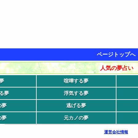
ページトップへ
人気の夢占い
夢
喧嘩する夢
る夢
浮気する夢
の夢
逃げる夢
の夢
元カノの夢
運営会社情報