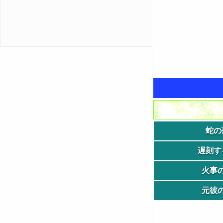
蛇の
遅刻す
火事
元彼