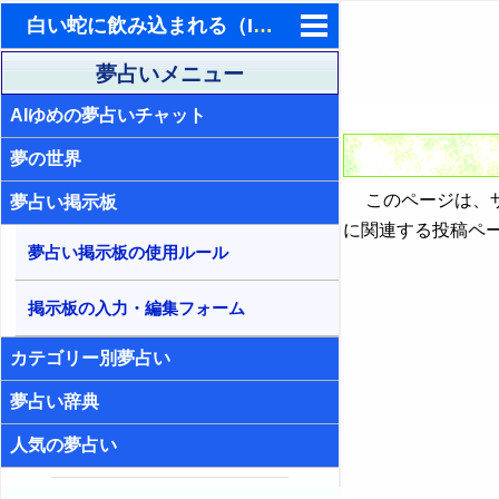
白い蛇に飲み込まれる（ID:327）- 夢占い掲示板
東洋・西洋占星術
夢占いメニュー
AIゆめの夢占いチャット
ホラリー占星術
夢の世界
手相占いで未来診断
このページは、ザ
夢占い掲示板
タロットカードで無料占い
に関連する投稿ペ
夢占い掲示板の使用ルール
命名の姓名判断
飛星派風水で住宅開運
掲示板の入力・編集フォーム
男と女の心理学と心理テスト
カテゴリー別夢占い
夢占い辞典
人気の夢占い