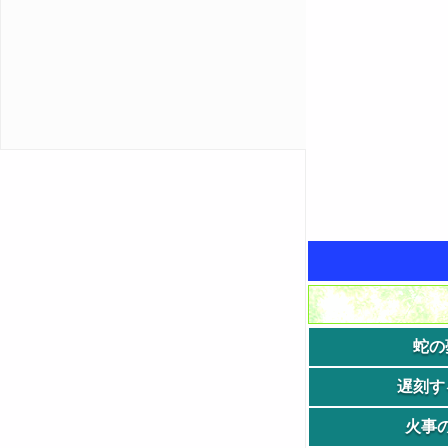
蛇の
遅刻す
火事