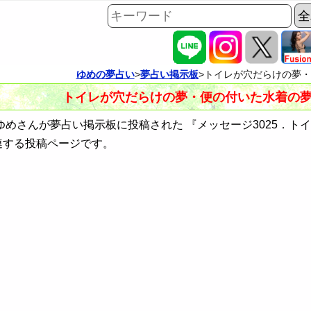
ゆめの夢占い
>
夢占い掲示板
>トイレが穴だらけの夢・便
トイレが穴だらけの夢・便の付いた水着の夢（I
めさんが夢占い掲示板に投稿された 『メッセージ3025．ト
連する投稿ページです。