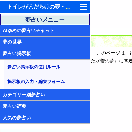
トイレが穴だらけの夢・便の付いた水着の夢（ID:3025）- 夢占い掲示板
東洋・西洋占星術
夢占いメニュー
AIゆめの夢占いチャット
ホラリー占星術
夢の世界
手相占いで未来診断
このページは、ゆ
夢占い掲示板
タロットカードで無料占い
た水着の夢』に関
夢占い掲示板の使用ルール
命名の姓名判断
飛星派風水で住宅開運
掲示板の入力・編集フォーム
男と女の心理学と心理テスト
カテゴリー別夢占い
夢占い辞典
人気の夢占い