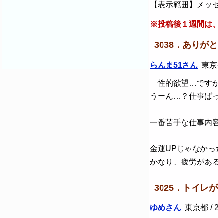
【表示範囲】メッセ
※投稿後１週間は
3038．ありが
らんま51さん
東京都 
性的欲望…です
うーん…？仕事ば
一番苦手な仕事内
金運UPじゃなかっ
かなり、疲労がある
3025．トイ
ゆめさん
東京都 / 2