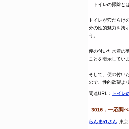
トイレの掃除とは
トイレが穴だらけ
分の性的魅力を誇
う。
便の付いた水着の
ことを暗示してい
そして、便の付い
ので、性的欲望よ
関連URL：
トイレ
3016．一応
らんま51さん
東京都 