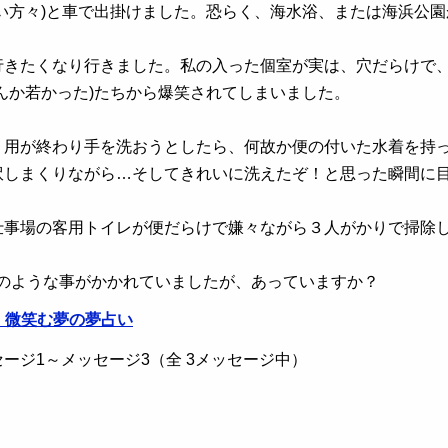
い方々)と車で出掛けました。恐らく、海水浴、または海浜公園
行きたくなり行きました。私の入った個室が実は、穴だらけで
んか若かった)たちから爆笑されてしまいました。
、用が終わり手を洗おうとしたら、何故か便の付いた水着を持
訳しまくりながら…そしてきれいに洗えたぞ！と思った瞬間に
仕事場の客用トイレが便だらけで嫌々ながら３人がかりで掃除
Pのような事がかかれていましたが、あっていますか？
・微笑む夢の夢占い
ージ1～メッセージ3（全 3メッセージ中）