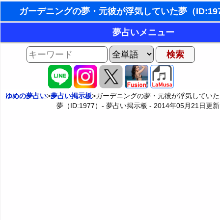
東洋・西洋占星術
夢占いメニュー
ホラリー占星術
AIゆめの夢占いチャット
夢の世界
手相占いで未来診断
夢占い掲示板
タロットカードで無料占い
ゆめの夢占い
>
夢占い掲示板
>ガーデニングの夢・元彼が浮気していた
夢（ID:1977）- 夢占い掲示板 -
2014年05月21日
更新
夢占い掲示板の使用ルール
カテゴリー別夢占い
命名の姓名判断
掲示板の入力・編集フォーム
夢占い辞典
飛星派風水で住宅開運
人気の夢占い
男と女の心理学と心理テスト