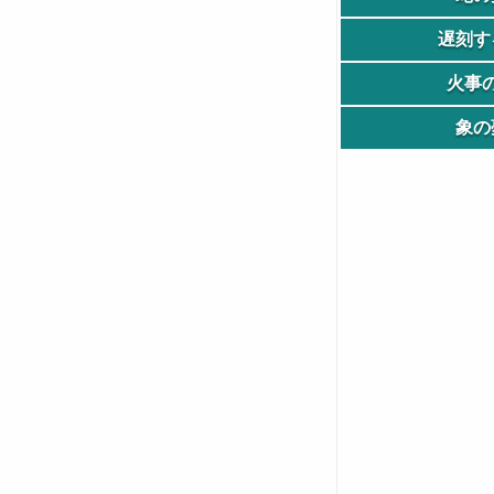
遅刻す
火事
象の