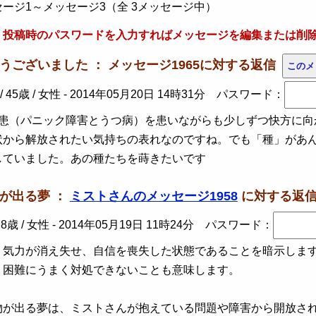
ージ1～メッセージ3（全 3メッセージ中）
、投稿時のパスワードを入力すればメッセージを編集または削
とうございました ： メッセージ1965に対する返信
45歳 / 女性 -
2014年05月20日 14時31分
パスワード：
患（パニック障害とうつ病）を患いながらも少しずつ快方に向
状から解放されたい気持ちの表れなのですね。でも「種」があ
していました。あの種たちを蒔きたいです
種が出る夢 ：
ミストさんのメッセージ1958
に対する返
8歳 / 女性 -
2014年05月19日 11時24分
パスワード：
気力が消え失せ、自信を喪失した状態であることを暗示します
、困難にうまく対処できないことも意味します。
物が出る夢は、ミストさんが抱えている問題や障害から開放さ