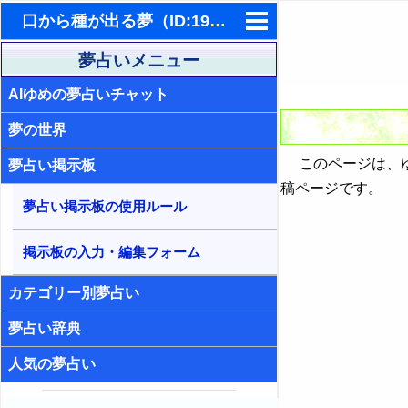
口から種が出る夢（ID:1965）- 夢占い掲示板
東洋・西洋占星術
夢占いメニュー
AIゆめの夢占いチャット
ホラリー占星術
夢の世界
手相占いで未来診断
このページは、ゆ
夢占い掲示板
タロットカードで無料占い
稿ページです。
夢占い掲示板の使用ルール
命名の姓名判断
飛星派風水で住宅開運
掲示板の入力・編集フォーム
男と女の心理学と心理テスト
カテゴリー別夢占い
夢占い辞典
人気の夢占い