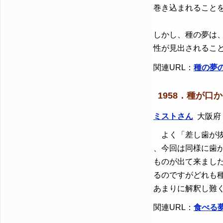
巻き込まれること
しかし、種の夢は
性が見出されるこ
関連URL：
種の夢
1958．種が口
ミストさん
大阪府 / 
よく「差し歯が抜
、今回は同様に歯
ものが出て来まし
るのですがどれも種
あまりに解釈し難
関連URL：
食べる