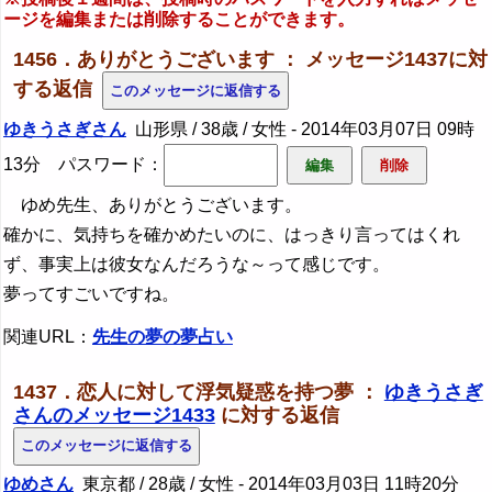
ージを編集または削除することができます。
1456．ありがとうございます ： メッセージ1437に対
する返信
ゆきうさぎさん
山形県 / 38歳 / 女性 -
2014年03月07日 09時
13分
パスワード：
ゆめ先生、ありがとうございます。
確かに、気持ちを確かめたいのに、はっきり言ってはくれ
ず、事実上は彼女なんだろうな～って感じです。
夢ってすごいですね。
関連URL：
先生の夢の夢占い
1437．恋人に対して浮気疑惑を持つ夢 ：
ゆきうさぎ
さんのメッセージ1433
に対する返信
ゆめさん
東京都 / 28歳 / 女性 -
2014年03月03日 11時20分