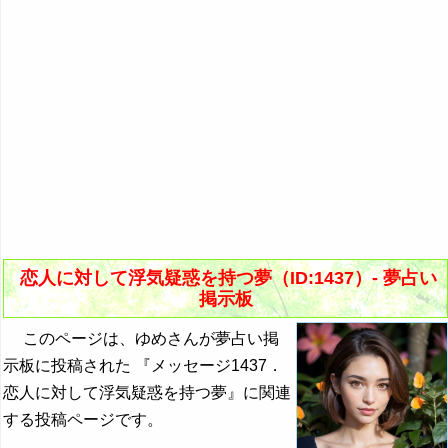
恋人に対して浮気疑惑を持つ夢（ID:1437）- 夢占い
掲示板
このページは、ゆめさんが夢占い掲
示板に投稿された 『メッセージ1437．
恋人に対して浮気疑惑を持つ夢』に関連
する投稿ページです。