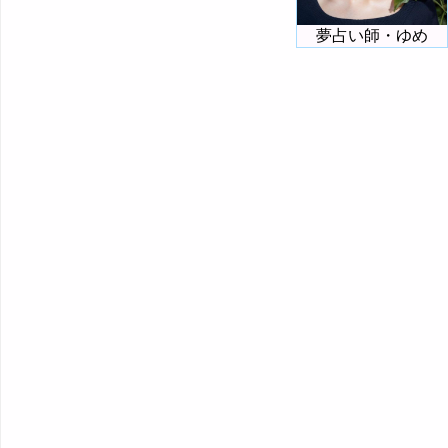
夢占い師・ゆめ