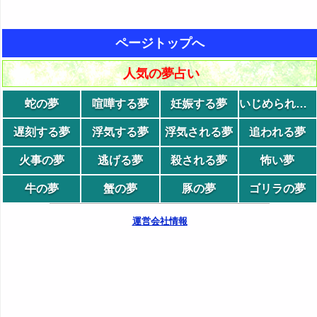
ページトップへ
人気の夢占い
蛇の夢
喧嘩する夢
妊娠する夢
いじめられる夢
遅刻する夢
浮気する夢
浮気される夢
追われる夢
火事の夢
逃げる夢
殺される夢
怖い夢
牛の夢
蟹の夢
豚の夢
ゴリラの夢
運営会社情報