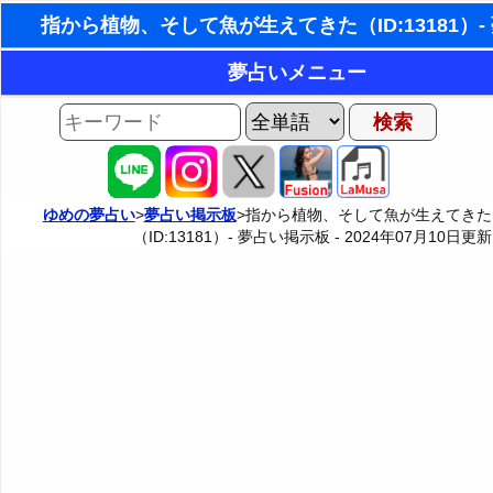
東洋・西洋占星術
夢占いメニュー
ホラリー占星術
AIゆめの夢占いチャット
夢の世界
手相占いで未来診断
夢占い掲示板
タロットカードで無料占い
ゆめの夢占い
>
夢占い掲示板
>指から植物、そして魚が生えてきた
（ID:13181）- 夢占い掲示板 -
2024年07月10日
更新
夢占い掲示板の使用ルール
カテゴリー別夢占い
命名の姓名判断
掲示板の入力・編集フォーム
夢占い辞典
飛星派風水で住宅開運
人気の夢占い
男と女の心理学と心理テスト