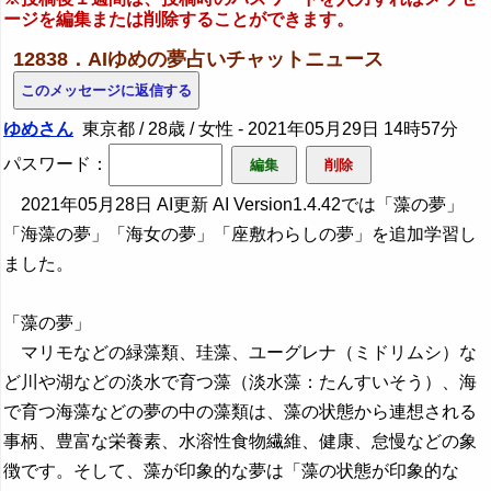
ージを編集または削除することができます。
12838．AIゆめの夢占いチャットニュース
ゆめさん
東京都 / 28歳 / 女性 -
2021年05月29日 14時57分
パスワード：
2021年05月28日 AI更新 AI Version1.4.42では「藻の夢」
「海藻の夢」「海女の夢」「座敷わらしの夢」を追加学習し
ました。
「藻の夢」
マリモなどの緑藻類、珪藻、ユーグレナ（ミドリムシ）な
ど川や湖などの淡水で育つ藻（淡水藻：たんすいそう）、海
で育つ海藻などの夢の中の藻類は、藻の状態から連想される
事柄、豊富な栄養素、水溶性食物繊維、健康、怠慢などの象
徴です。そして、藻が印象的な夢は「藻の状態が印象的な