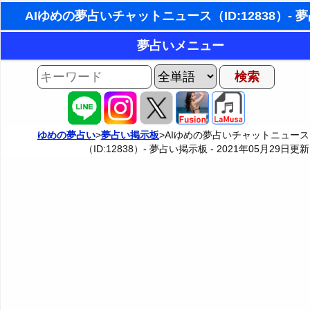
東洋・西洋占星術
夢占いメニュー
ホラリー占星術
AIゆめの夢占いチャット
夢の世界
手相占いで未来診断
夢占い掲示板
タロットカードで無料占い
ゆめの夢占い
>
夢占い掲示板
>AIゆめの夢占いチャットニュース
（ID:12838）- 夢占い掲示板 -
2021年05月29日
更新
夢占い掲示板の使用ルール
カテゴリー別夢占い
命名の姓名判断
掲示板の入力・編集フォーム
夢占い辞典
飛星派風水で住宅開運
人気の夢占い
男と女の心理学と心理テスト