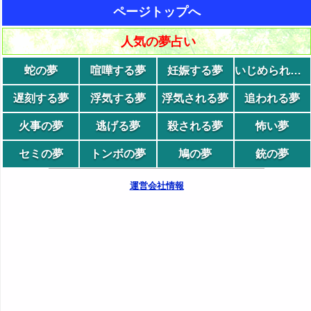
ページトップへ
人気の夢占い
蛇の夢
喧嘩する夢
妊娠する夢
いじめられる夢
遅刻する夢
浮気する夢
浮気される夢
追われる夢
火事の夢
逃げる夢
殺される夢
怖い夢
セミの夢
トンボの夢
鳩の夢
銃の夢
運営会社情報