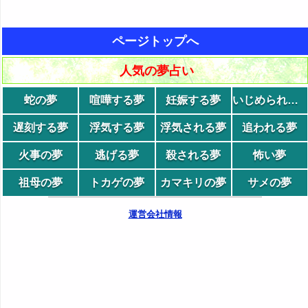
ページトップへ
人気の夢占い
蛇の夢
喧嘩する夢
妊娠する夢
いじめられる夢
遅刻する夢
浮気する夢
浮気される夢
追われる夢
火事の夢
逃げる夢
殺される夢
怖い夢
祖母の夢
トカゲの夢
カマキリの夢
サメの夢
運営会社情報