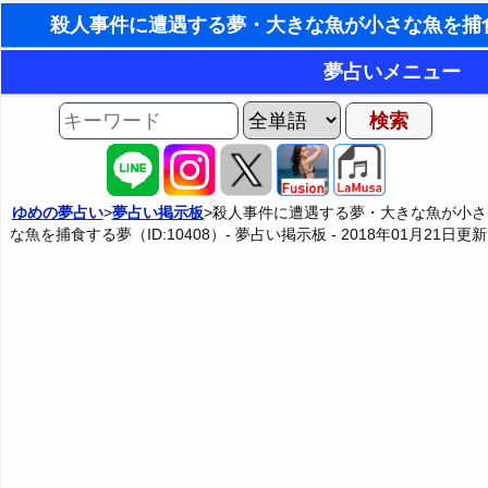
東洋・西洋占星術
夢占いメニュー
ホラリー占星術
AIゆめの夢占いチャット
夢の世界
手相占いで未来診
夢占い掲示板
タロットカードで無料
ゆめの夢占い
>
夢占い掲示板
>殺人事件に遭遇する夢・大きな魚が小さ
な魚を捕食する夢（ID:10408）- 夢占い掲示板 -
2018年01月21日
更新
夢占い掲示板の使用ルール
カテゴリー別夢占い
命名の姓名判断
掲示板の入力・編集フォーム
夢占い辞典
飛星派風水で住宅開
人気の夢占い
男と女の心理学と心理