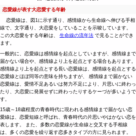
恋愛線が表す大恋愛する年齢
恋愛線は、図1に示す通り、感情線から生命線へ伸びる手相
線で、文字通り、大恋愛をしていることを示唆しています。
この大恋愛をする年齢は、
生命線の流年法
で見ることができ
ます。
一般的に、恋愛線は感情線を起点としていますが、感情線まで
届かない場合や、感情線より上を起点とする場合もあります。
感情線より上を起点とする長い恋愛線は、感情線を起点とする
恋愛線とほぼ同等の意味を持ちますが、 感情線まで届かない
恋愛線は、愛情不足あるいは努力不足により、片思いに終わっ
たり、大恋愛に発展せずに終わったりするケーづが多いようで
す。
15歳～18歳程度の青春時代に現われる感情線まで届かない恋
愛線は、恋愛短線と呼ばれ、青春時代の片思いやはかない恋を
表します。 また、多数の恋愛線が生命線と交叉する手相線
は、多くの恋愛を繰り返す恋多きタイプの方に見られます。