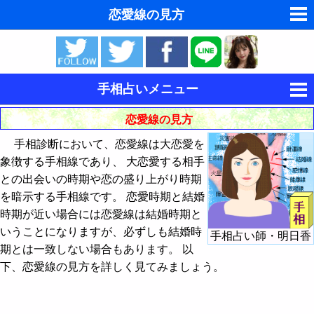
恋愛線の見方
ゆめの夢占い
人気の夢占い
手相占いメニュー
東洋・西洋占星術
恋愛線の見方
手相の見方
ホラリー占星術
手相診断において、恋愛線は大恋愛を
感情の左手と理性の右手
象徴する手相線であり、 大恋愛する相手
タロットカードで無料占い
との出会いの時期や恋の盛り上がり時期
掌丘 - 手のひらの丘の見方
を暗示する手相線です。 恋愛時期と結婚
命名の姓名判断
手相線上の年齢 - 流年法
時期が近い場合には恋愛線は結婚時期と
いうことになりますが、必ずしも結婚時
飛星派風水で住宅開運
手相占い師・明日香
基本線の見方
生命線の流年法
期とは一致しない場合もあります。 以
男と女の心理学と心理テスト
下、恋愛線の見方を詳しく見てみましょう。
他の主要な手相線の見方
運命線の流年法
生命線の見方
手相占い
感情線の流年法
知能線（頭脳線）の見方
太陽線の見方