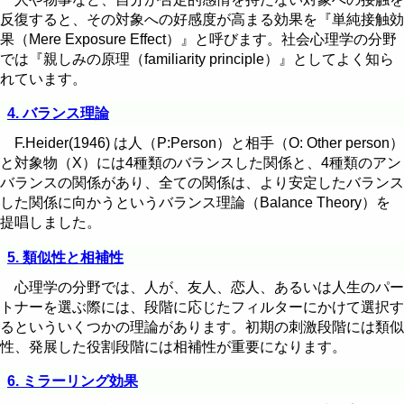
反復すると、その対象への好感度が高まる効果を『単純接触効
果（Mere Exposure Effect）』と呼びます。社会心理学の分野
では『親しみの原理（familiarity principle）』としてよく知ら
れています。
4. バランス理論
F.Heider(1946) は人（P:Person）と相手（O: Other person）
と対象物（X）には4種類のバランスした関係と、4種類のアン
バランスの関係があり、全ての関係は、より安定したバランス
した関係に向かうというバランス理論（Balance Theory）を
提唱しました。
5. 類似性と相補性
心理学の分野では、人が、友人、恋人、あるいは人生のパー
トナーを選ぶ際には、段階に応じたフィルターにかけて選択す
るといういくつかの理論があります。初期の刺激段階には類似
性、発展した役割段階には相補性が重要になります。
6. ミラーリング効果