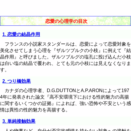
右肩下がり型エゴグラム
N型エゴグラム例
恋愛の心理学の目次
右肩上がり型エゴグラム
逆N型エゴグラム例
1. 恋愛の結晶作用
平坦型エゴグラム
V型エゴグラム例
フランスの小説家スタンダールは、恋愛によって恋愛対象を
美化させてしまう心理を『ザルツブルクの小枝』に例えて『結
W型エゴグラム例
晶作用』と呼びました。ザルツブルグの塩孔に投げ込んだ小枝
は白い塩の結晶で覆われ、とても元の小枝には見えなくなりま
M型エゴグラム例
す。
逆V型エゴグラム例
2. つり橋効果
右肩下がり型エゴグラム例
カナダの心理学者、D.G.DUTTONとA.P.ARONによって197
4年に発表された論文『高不安環境下における性的魅力の高揚
に関するいくつかの証拠』によれば、強い恐怖や不安という感
右肩上がり型エゴグラム例
情は異性の性的魅力を高揚する。
3. 単純接触効果
人や物事など、自分が否定的感情を持たない対象への接触を