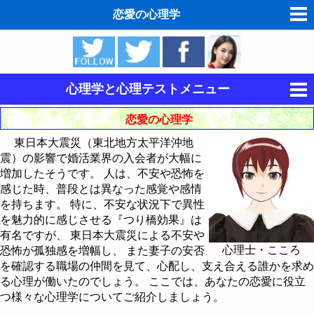
恋愛の心理学
ゆめの夢占い
人気の夢占い
心理学と心理テストメニュー
東洋・西洋占星術
恋愛の心理学
男と女の心理学
ホラリー占星術
東日本大震災（東北地方太平洋沖地
恋愛の心理学
震）の影響で婚活業界の入会者が大幅に
無料手相占いで未来診断
増加したそうです。 人は、不安や恐怖を
魅力の心理学
恋愛の結晶作用
感じた時、普段とは異なった感覚や感情
タロットカードで無料占い
を持ちます。 特に、不安な状況下で異性
色彩の心理学
つり橋効果
自信をつける方法
を魅力的に感じさせる『つり橋効果』は
命名の姓名判断
有名ですが、 東日本大震災による不安や
男と女の心理テスト
単純接触効果
感性を豊かにする方法
心理士・こころ
恐怖が孤独感を増幅し、 また妻子の安否
飛星派風水で住宅開運
を確認する職場の仲間を見て、心配し、支え合える誰かを求め
参考文献 & 書籍
魅力度診断テスト
バランス理論
清潔感・容姿の改善方法
る心理が働いたのでしょう。 ここでは、あなたの恋愛に役立
つ様々な心理学についてご紹介しましょう。
エゴグラムで性格診断
類似性と相補性
しぐさから心理を読む方法
自信の自己診断テスト