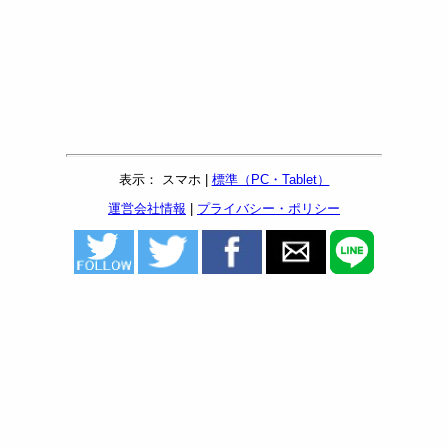
表示： スマホ |
標準（PC・Tablet）
運営会社情報
|
プライバシー・ポリシー