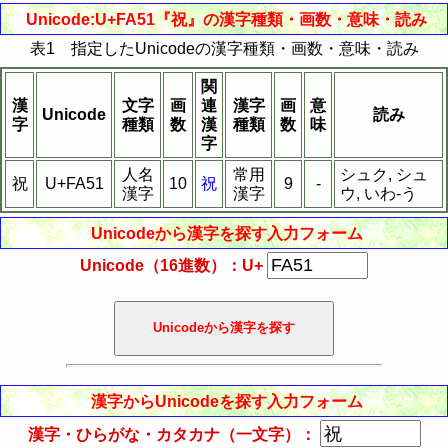
Unicode:U+FA51『祝』の漢字種類・画数・意味・読み
表1 指定したUnicodeの漢字種類・画数・意味・読み
関
漢
文字
画
連
漢字
画
意
Unicode
読み
字
種類
数
漢
種類
数
味
字
人名
常用
シュク, シュ
祝
U+FA51
10
祝
9
-
漢字
漢字
ウ, いわ-う
Unicodeから漢字を探す入力フォーム
Unicode（16進数）：U+
漢字からUnicodeを探す入力フォーム
漢字・ひらがな・カタカナ（一文字）：