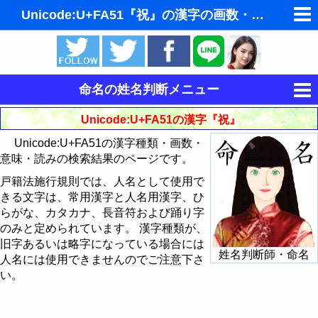
Unicode:U+FA51『祝』の漢字の画数・意味・読み
ゆめの夢占い
人気の夢占い
命名の姓名判断メニュー
東洋・西洋占星術
運命を決める姓名
Unicode:U+FA51の漢字『祝』
ホラリー占星術
Unicode:U+FA51の漢字種類・画数・
姓名判断
意味・読みの検索結果のページです。
手相占いで未来診断
姓名判断で相性占い
戸籍法施行規則では、人名として使用で
きる文字は、常用漢字と人名用漢字、ひ
タロットカードで無料占い
読みから漢字を探す
らがな、カタカナ、長音符および踊り字
飛星派風水で住宅開運
のみと定められています。 漢字種類が、
意味から漢字を探す
旧字あるいは略字になっている場合には
姓名判断師・命名
男と女の心理学と心理テスト
人名には使用できませんのでご注意下さ
画数から漢字・文字を探す
い。
Unicodeから漢字を探す