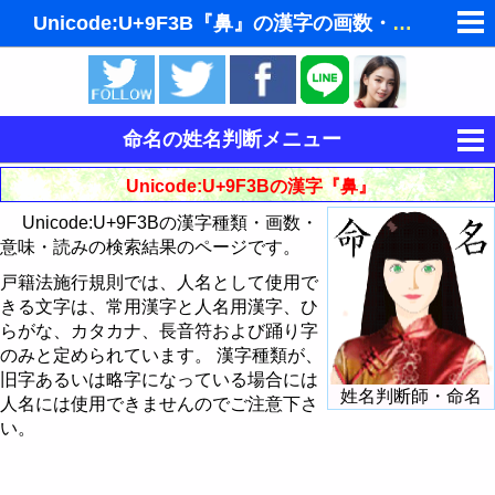
Unicode:U+9F3B『鼻』の漢字の画数・意味・読み
ゆめの夢占い
人気の夢占い
命名の姓名判断メニュー
東洋・西洋占星術
運命を決める姓名
Unicode:U+9F3Bの漢字『鼻』
ホラリー占星術
Unicode:U+9F3Bの漢字種類・画数・
姓名判断
意味・読みの検索結果のページです。
手相占いで未来診断
姓名判断で相性占い
戸籍法施行規則では、人名として使用で
きる文字は、常用漢字と人名用漢字、ひ
タロットカードで無料占い
読みから漢字を探す
らがな、カタカナ、長音符および踊り字
飛星派風水で住宅開運
のみと定められています。 漢字種類が、
意味から漢字を探す
旧字あるいは略字になっている場合には
姓名判断師・命名
男と女の心理学と心理テスト
人名には使用できませんのでご注意下さ
画数から漢字・文字を探す
い。
Unicodeから漢字を探す