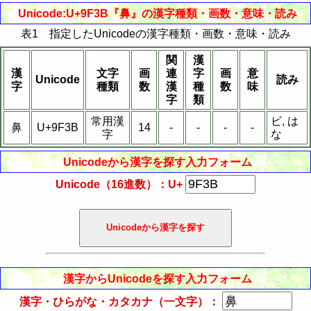
Unicode:U+9F3B『鼻』の漢字種類・画数・意味・読み
表1 指定したUnicodeの漢字種類・画数・意味・読み
関
漢
漢
文字
画
連
字
画
意
Unicode
読み
字
種類
数
漢
種
数
味
字
類
常用漢
ビ, は
鼻
U+9F3B
14
-
-
-
-
字
な
Unicodeから漢字を探す入力フォーム
Unicode（16進数）：U+
漢字からUnicodeを探す入力フォーム
漢字・ひらがな・カタカナ（一文字）：