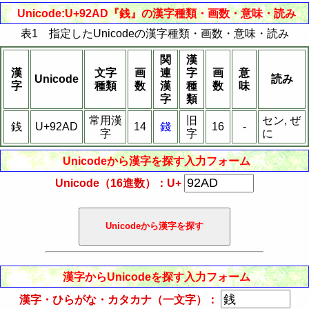
Unicode:U+92AD『銭』の漢字種類・画数・意味・読み
表1 指定したUnicodeの漢字種類・画数・意味・読み
関
漢
漢
文字
画
連
字
画
意
Unicode
読み
字
種類
数
漢
種
数
味
字
類
常用漢
旧
セン, ぜ
銭
U+92AD
14
錢
16
-
字
字
に
Unicodeから漢字を探す入力フォーム
Unicode（16進数）：U+
漢字からUnicodeを探す入力フォーム
漢字・ひらがな・カタカナ（一文字）：