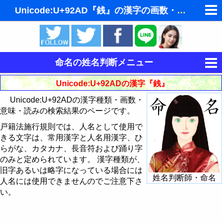
Unicode:U+92AD『銭』の漢字の画数・意味・読み
ゆめの夢占い
人気の夢占い
命名の姓名判断メニュー
東洋・西洋占星術
運命を決める姓名
Unicode:U+92ADの漢字『銭』
ホラリー占星術
Unicode:U+92ADの漢字種類・画数・
姓名判断
意味・読みの検索結果のページです。
手相占いで未来診断
姓名判断で相性占い
戸籍法施行規則では、人名として使用で
きる文字は、常用漢字と人名用漢字、ひ
タロットカードで無料占い
読みから漢字を探す
らがな、カタカナ、長音符および踊り字
飛星派風水で住宅開運
のみと定められています。 漢字種類が、
意味から漢字を探す
旧字あるいは略字になっている場合には
姓名判断師・命名
男と女の心理学と心理テスト
人名には使用できませんのでご注意下さ
画数から漢字・文字を探す
い。
Unicodeから漢字を探す