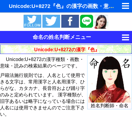
Unicode:U+8272『色』の漢字の画数・意味・読み
ゆめの夢占い
人気の夢占い
命名の姓名判断メニュー
東洋・西洋占星術
運命を決める姓名
Unicode:U+8272の漢字『色』
ホラリー占星術
Unicode:U+8272の漢字種類・画数・
姓名判断
意味・読みの検索結果のページです。
手相占いで未来診断
姓名判断で相性占い
戸籍法施行規則では、人名として使用で
きる文字は、常用漢字と人名用漢字、ひ
タロットカードで無料占い
読みから漢字を探す
らがな、カタカナ、長音符および踊り字
飛星派風水で住宅開運
のみと定められています。 漢字種類が、
意味から漢字を探す
旧字あるいは略字になっている場合には
姓名判断師・命名
男と女の心理学と心理テスト
人名には使用できませんのでご注意下さ
画数から漢字・文字を探す
い。
Unicodeから漢字を探す