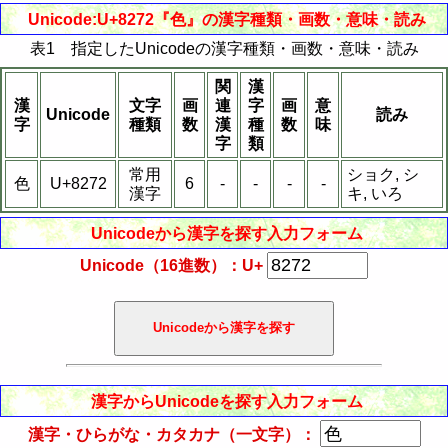
Unicode:U+8272『色』の漢字種類・画数・意味・読み
表1 指定したUnicodeの漢字種類・画数・意味・読み
関
漢
漢
文字
画
連
字
画
意
Unicode
読み
字
種類
数
漢
種
数
味
字
類
常用
ショク, シ
色
U+8272
6
-
-
-
-
漢字
キ, いろ
Unicodeから漢字を探す入力フォーム
Unicode（16進数）：U+
漢字からUnicodeを探す入力フォーム
漢字・ひらがな・カタカナ（一文字）：