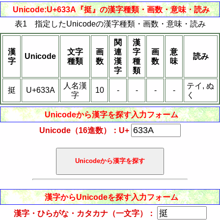
Unicode:U+633A『挺』の漢字種類・画数・意味・読み
表1 指定したUnicodeの漢字種類・画数・意味・読み
関
漢
漢
文字
画
連
字
画
意
Unicode
読み
字
種類
数
漢
種
数
味
字
類
人名漢
テイ, ぬ
挺
U+633A
10
-
-
-
-
字
く
Unicodeから漢字を探す入力フォーム
Unicode（16進数）：U+
漢字からUnicodeを探す入力フォーム
漢字・ひらがな・カタカナ（一文字）：