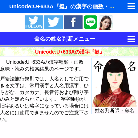
Unicode:U+633A『挺』の漢字の画数・意味・読み
ゆめの夢占い
人気の夢占い
命名の姓名判断メニュー
東洋・西洋占星術
運命を決める姓名
Unicode:U+633Aの漢字『挺』
ホラリー占星術
Unicode:U+633Aの漢字種類・画数・
姓名判断
意味・読みの検索結果のページです。
手相占いで未来診断
姓名判断で相性占い
戸籍法施行規則では、人名として使用で
きる文字は、常用漢字と人名用漢字、ひ
タロットカードで無料占い
読みから漢字を探す
らがな、カタカナ、長音符および踊り字
飛星派風水で住宅開運
のみと定められています。 漢字種類が、
意味から漢字を探す
旧字あるいは略字になっている場合には
姓名判断師・命名
男と女の心理学と心理テスト
人名には使用できませんのでご注意下さ
画数から漢字・文字を探す
い。
Unicodeから漢字を探す