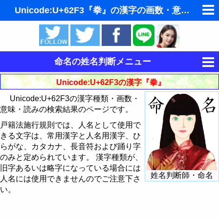
Unicode:U+62F3『拳』の漢字の画数・意味・読み
ゆめの夢占い
人気の夢占い
命名の姓名判断メニュー
東洋・西洋占星術
運命を決める姓名
Unicode:U+62F3の漢字『拳』
ホラリー占星術
Unicode:U+62F3の漢字種類・画数・
姓名判断
意味・読みの検索結果のページです。
手相占いで未来診断
姓名判断で相性占い
戸籍法施行規則では、人名として使用で
きる文字は、常用漢字と人名用漢字、ひ
タロットカードで無料占い
読みから漢字を探す
らがな、カタカナ、長音符および踊り字
飛星派風水で住宅開運
のみと定められています。 漢字種類が、
意味から漢字を探す
旧字あるいは略字になっている場合には
姓名判断師・命名
男と女の心理学と心理テスト
人名には使用できませんのでご注意下さ
画数から漢字・文字を探す
い。
Unicodeから漢字を探す