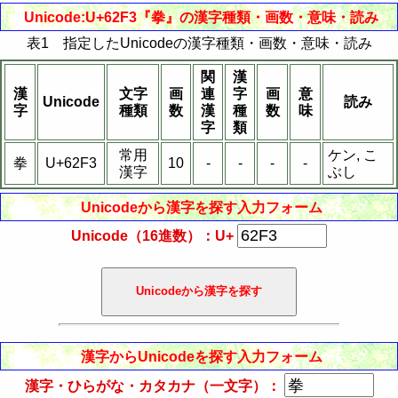
Unicode:U+62F3『拳』の漢字種類・画数・意味・読み
表1 指定したUnicodeの漢字種類・画数・意味・読み
関
漢
漢
文字
画
連
字
画
意
Unicode
読み
字
種類
数
漢
種
数
味
字
類
常用
ケン, こ
拳
U+62F3
10
-
-
-
-
漢字
ぶし
Unicodeから漢字を探す入力フォーム
Unicode（16進数）：U+
漢字からUnicodeを探す入力フォーム
漢字・ひらがな・カタカナ（一文字）：