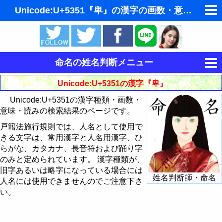
Unicode:U+5351『卑』の漢字の画数・意味・読み
ゆめの夢占い
人気の夢占い
命名の姓名判断メニュー
東洋・西洋占星術
運命を決める姓名
Unicode:U+5351の漢字『卑』
ホラリー占星術
Unicode:U+5351の漢字種類・画数・
姓名判断
意味・読みの検索結果のページです。
手相占いで未来診断
姓名判断で相性占い
戸籍法施行規則では、人名として使用で
きる文字は、常用漢字と人名用漢字、ひ
タロットカードで無料占い
読みから漢字を探す
らがな、カタカナ、長音符および踊り字
飛星派風水で住宅開運
のみと定められています。 漢字種類が、
意味から漢字を探す
旧字あるいは略字になっている場合には
姓名判断師・命名
男と女の心理学と心理テスト
人名には使用できませんのでご注意下さ
画数から漢字・文字を探す
い。
Unicodeから漢字を探す