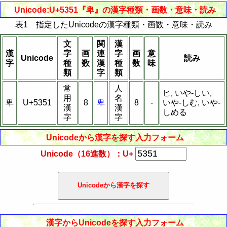
Unicode:U+5351『卑』の漢字種類・画数・意味・読み
表1 指定したUnicodeの漢字種類・画数・意味・読み
文
関
漢
漢
字
画
連
字
画
意
Unicode
読み
字
種
数
漢
種
数
味
類
字
類
常
人
ヒ, いや-しい,
用
名
卑
U+5351
8
卑
8
-
いや-しむ, いや-
漢
漢
しめる
字
字
Unicodeから漢字を探す入力フォーム
Unicode（16進数）：U+
漢字からUnicodeを探す入力フォーム