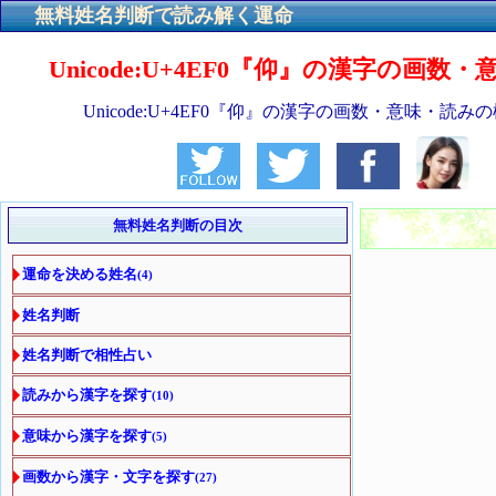
無料姓名判断で読み解く運命
Unicode:U+4EF0『仰』の漢字の画数
Unicode:U+4EF0『仰』の漢字の画数・意味・読み
無料姓名判断の目次
運命を決める姓名
(4)
姓名判断
姓名判断で相性占い
読みから漢字を探す
(10)
意味から漢字を探す
(5)
画数から漢字・文字を探す
(27)