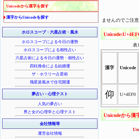
Unicodeから漢字を探す
漢字からUnicodeを探す
ませんのでご注意
ホロスコープ・六星占術・風水
Unicode:U
ホロスコープによる今日の運勢
表
ホロスコープによる相性占い
六星占術による今日の運勢・相性占い
四柱推命による結婚運
漢字
Unicode
ザ・ホラリー占星術
飛星派風水で住宅開運
仰
夢占い・心理テスト
U+4EF0
人気の夢占い
男と女の心理学と心理テスト
Unicodeか
会社情報等
U
運営会社情報