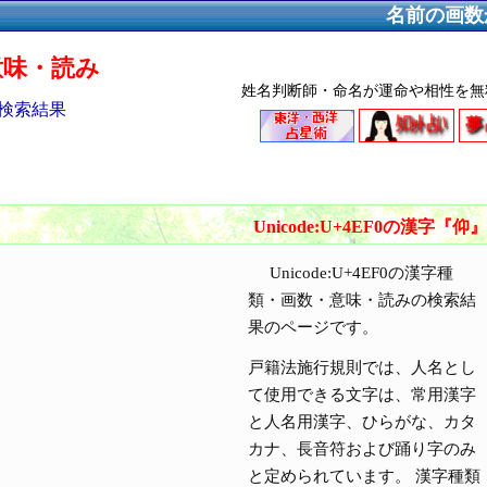
名前の画数
・意味・読み
姓名判断師・命名が運命や相性を無
の検索結果
Unicode:U+4EF0の漢字『仰』
Unicode:U+4EF0の漢字種
類・画数・意味・読みの検索結
果のページです。
戸籍法施行規則では、人名とし
て使用できる文字は、常用漢字
と人名用漢字、ひらがな、カタ
カナ、長音符および踊り字のみ
と定められています。 漢字種類