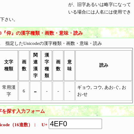
が、旧字あるいは略字になって
いる場合には人名には使用でき
下さい。
+4EF0『仰』の漢字種類・画数・意味・読み
1 指定したUnicodeの漢字種類・画数・意味・読み
関
漢
文字
画
連
字
画
意
読み
種類
数
漢
種
数
味
字
類
常用漢
ギョウ, コウ, あお-ぐ, お
-
6
-
-
-
字
お-せ
ら漢字を探す入力フォーム
nicode（16進数）： U+