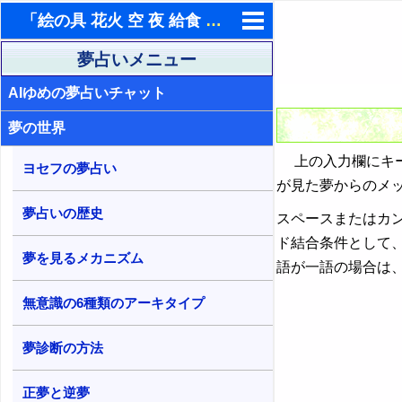
「絵の具 花火 空 夜 給食 学校 文化祭」の１単語を含む夢占い検索結果
東洋・西洋占星術
夢占いメニュー
AIゆめの夢占いチャット
ホラリー占星術
夢の世界
手相占いで未来診断
上の入力欄にキー
タロットカードで無料占い
ヨセフの夢占い
が見た夢からのメ
命名の姓名判断
夢占いの歴史
スペースまたはカ
飛星派風水で住宅開運
ド結合条件として
夢を見るメカニズム
語が一語の場合は
男と女の心理学と心理テスト
無意識の6種類のアーキタイプ
夢診断の方法
正夢と逆夢