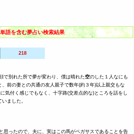
の１単語を含む夢占い検索結果
218
笑顔で別れた所で夢が変わり、僕は晴れた
空
のした１人なにも
、前の妻との共通の友人親子で数年(約３年)以上親交もな
に気付く感じでもなく、十字路(交差点的な)ところを話をし
ていました。
ると思ったので、夫に、実はこの馬がペガサスであることを告