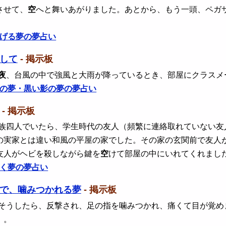
させて、
空
へと舞いあがりました。あとから、もう一頭、ペガ
げる夢の夢占い
して
- 掲示板
夜
、台風の中で強風と大雨が降っているとき、部屋にクラスメ
の夢・黒い影の夢の夢占い
- 掲示板
 族四人でいたら、学生時代の友人（頻繁に連絡取れていない
の実家とは違い和風の平屋の家でした。その家の玄関前で友人
友人がヘビを殺しながら鍵を
空
けて部屋の中にいれてくれまし
く夢の夢占い
で、噛みつかれる夢
- 掲示板
 そうしたら、反撃され、足の指を噛みつかれ、痛くて目が覚
。。