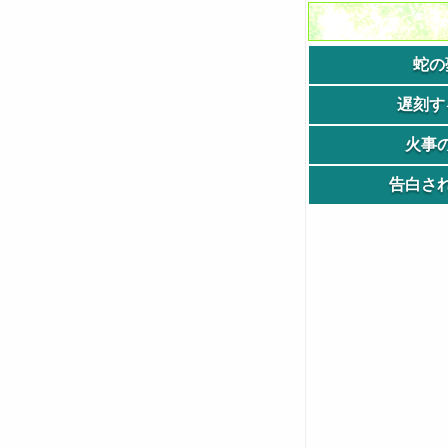
蛇の
遅刻す
火事
告白さ