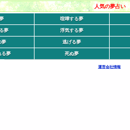
人気の夢占い
夢
喧嘩する夢
る夢
浮気する夢
の夢
逃げる夢
れる夢
死ぬ夢
運営会社情報