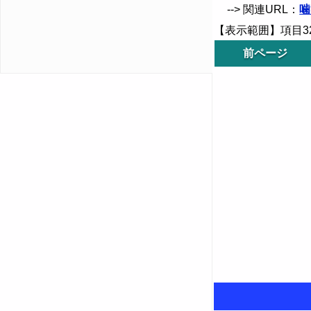
--> 関連URL：
噛
【表示範囲】項目325
前ページ