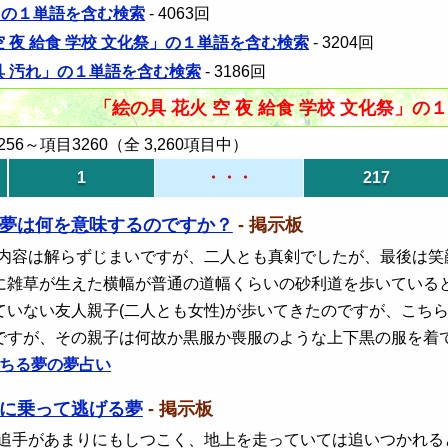
」の１単語を含む検索
- 4063回
空 夜 給食 学校 文化祭」の１単語を含む検索
- 3204回
具 汚れ」の１単語を含む検索
- 3186回
「絵の具 花火 空 夜 給食 学校 文化祭」
6～項目3260（全 3,260項目中）
1
・・・
217
夢は何を意味するのですか？
- 掲示板
 内容は解らずじまいですが、二人とも真剣でしたが、最後は
に雑草が生えた横幅が普通の道幅くらいの砂利道を歩いていると
ていない友人親子(二人とも女性)が歩いてきたのですが、こちら
ですが、その親子は何故か黒服か喪服のような上下黒の服を着
ちる夢の夢占い
に乗って逃げる夢
- 掲示板
 追手があまりにもしつこく、地上を走っていては追いつかれ