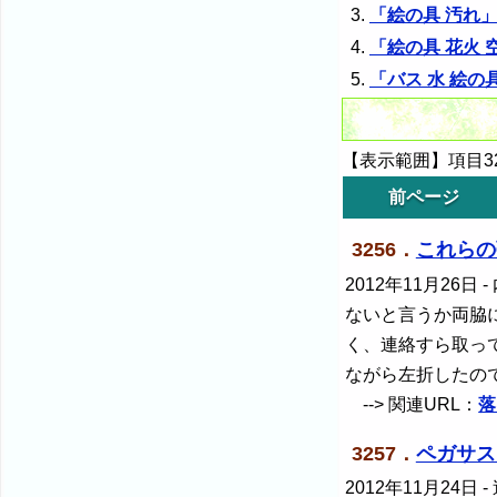
「絵の具 汚れ
「絵の具 花火 
「バス 水 絵の
【表示範囲】項目325
前ページ
3256．
これらの
2012年11月26日
-
ないと言うか両脇
く、連絡すら取っ
ながら左折したの
--> 関連URL：
落
3257．
ペガサス
2012年11月24日
-